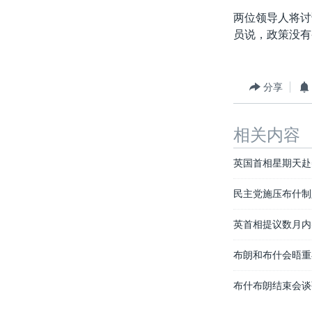
转
两位领导人将讨
VOA今日焦点
非洲
军事
国会报道
到
员说，政策没有
检
中文广播
美洲
劳工
美中关系
索
全球议题
环境
美国建国250周年
分享
埃博拉疫情
美国之音专访
相关内容
重要讲话与声明
英国首相星期天赴
台海两岸关系
民主党施压布什制
南中国海争端
关注西藏
英首相提议数月内
关注新疆
布朗和布什会晤重
GEN Z 看美国
布什布朗结束会谈