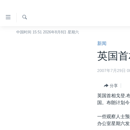
无
障
碍
检
中国时间 15:51 2026年8月8日 星期六
主页
索
链
新闻
美国
接
英国首
中国
跳
转
台湾
2007年7月29日 08
到
港澳
内
容
分享
国际
跳
英国首相戈登.
分类新闻
最新国际新闻
转
国。布朗计划今
到
美中关系
印太
经济·金融·贸易
导
一些观察人士预
热点专题
中东
人权·法律·宗教
航
办公室星期六发
跳
VOA视频
欧洲
科教·文娱·体健
白宫要闻