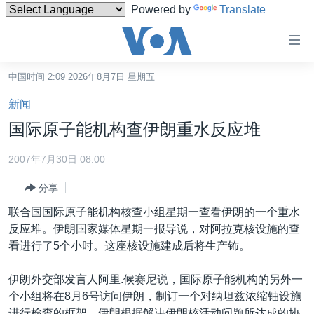
Powered by
Translate
无
障
碍
中国时间 2:09 2026年8月7日 星期五
主页
链
新闻
接
美国
国际原子能机构查伊朗重水反应堆
跳
中国
转
2007年7月30日 08:00
台湾
到
分享
内
港澳
容
联合国国际原子能机构核查小组星期一查看伊朗的一个重水
国际
跳
反应堆。伊朗国家媒体星期一报导说，对阿拉克核设施的查
转
分类新闻
最新国际新闻
看进行了5个小时。这座核设施建成后将生产钸。
到
美中关系
印太
经济·金融·贸易
导
伊朗外交部发言人阿里.候赛尼说，国际原子能机构的另外一
航
热点专题
中东
人权·法律·宗教
个小组将在8月6号访问伊朗，制订一个对纳坦兹浓缩铀设施
跳
进行检查的框架。伊朗根据解决伊朗核活动问题所达成的协