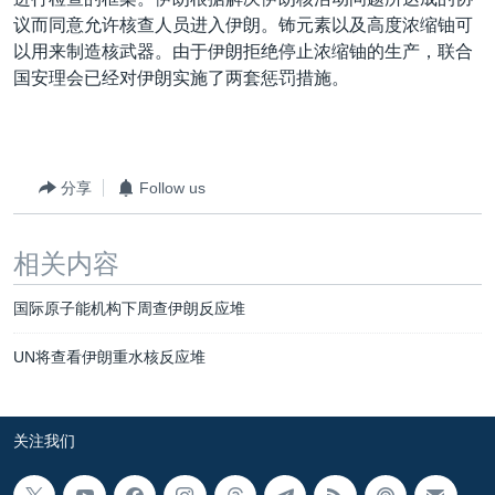
VOA视频
欧洲
科教·文娱·体健
白宫要闻
转
议而同意允许核查人员进入伊朗。钸元素以及高度浓缩铀可
到
VOA今日焦点
非洲
军事
国会报道
以用来制造核武器。由于伊朗拒绝停止浓缩铀的生产，联合
检
国安理会已经对伊朗实施了两套惩罚措施。
中文广播
美洲
劳工
美中关系
索
全球议题
环境
美国建国250周年
关注我们
埃博拉疫情
分享
Follow us
美国之音专访
重要讲话与声明
相关内容
台海两岸关系
其他语言网站
国际原子能机构下周查伊朗反应堆
南中国海争端
UN将查看伊朗重水核反应堆
关注西藏
关注新疆
关注我们
GEN Z 看美国