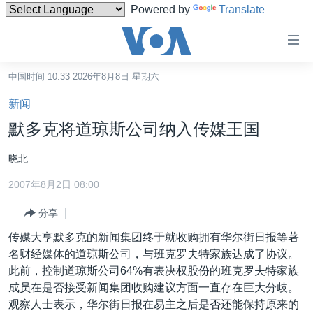
Powered by
Translate
无
障
碍
中国时间 10:33 2026年8月8日 星期六
主页
链
新闻
接
美国
默多克将道琼斯公司纳入传媒王国
跳
中国
转
晓北
台湾
到
2007年8月2日 08:00
内
港澳
容
分享
国际
跳
传媒大亨默多克的新闻集团终于就收购拥有华尔街日报等著
转
分类新闻
最新国际新闻
名财经媒体的道琼斯公司，与班克罗夫特家族达成了协议。
到
美中关系
印太
经济·金融·贸易
此前，控制道琼斯公司64%有表决权股份的班克罗夫特家族
导
成员在是否接受新闻集团收购建议方面一直存在巨大分歧。
航
热点专题
中东
人权·法律·宗教
观察人士表示，华尔街日报在易主之后是否还能保持原来的
跳