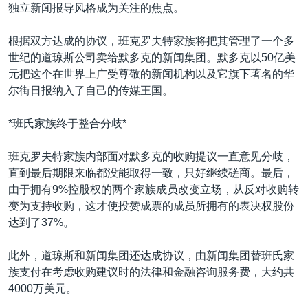
VOA视频
欧洲
科教·文娱·体健
白宫要闻
独立新闻报导风格成为关注的焦点。
转
到
VOA今日焦点
非洲
军事
国会报道
根据双方达成的协议，班克罗夫特家族将把其管理了一个多
检
中文广播
美洲
劳工
美中关系
世纪的道琼斯公司卖给默多克的新闻集团。默多克以50亿美
索
元把这个在世界上广受尊敬的新闻机构以及它旗下著名的华
全球议题
环境
美国建国250周年
尔街日报纳入了自己的传媒王国。
关注我们
埃博拉疫情
*班氏家族终于整合分歧*
美国之音专访
重要讲话与声明
班克罗夫特家族内部面对默多克的收购提议一直意见分歧，
直到最后期限来临都没能取得一致，只好继续磋商。最后，
台海两岸关系
其他语言网站
由于拥有9%控股权的两个家族成员改变立场，从反对收购转
南中国海争端
变为支持收购，这才使投赞成票的成员所拥有的表决权股份
达到了37%。
关注西藏
关注新疆
此外，道琼斯和新闻集团还达成协议，由新闻集团替班氏家
族支付在考虑收购建议时的法律和金融咨询服务费，大约共
GEN Z 看美国
4000万美元。