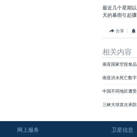
转
最近几个星期以
VOA今日焦点
非洲
军事
国会报道
到
天的暴雨引起骤
检
中文广播
美洲
劳工
美中关系
索
全球议题
环境
美国建国250周年
分享
埃博拉疫情
相关内容
美国之音专访
重要讲话与声明
南亚国家空投食品
台海两岸关系
南亚洪水死亡数字已
南中国海争端
中国不同地区遭受
关注西藏
三峡大坝首次承防
关注新疆
GEN Z 看美国
网上服务
卫星信息