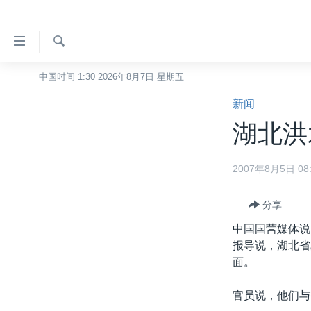
无
障
碍
检
中国时间 1:30 2026年8月7日 星期五
主页
索
链
新闻
美国
接
湖北洪
中国
跳
转
台湾
2007年8月5日 08:
到
港澳
内
容
分享
国际
跳
中国国营媒体说
分类新闻
最新国际新闻
转
报导说，湖北省
到
美中关系
印太
经济·金融·贸易
面。
导
热点专题
中东
人权·法律·宗教
航
官员说，他们与
跳
VOA视频
欧洲
科教·文娱·体健
白宫要闻