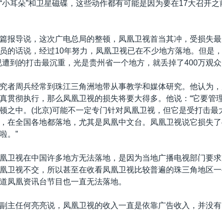
“小耳朵”和卫星磁碟，这些动作都有可能是因为要在17大召开
篇报导说，这次广电总局的整顿，凤凰卫视首当其冲，受损失最
员的话说，经过10年努力，凤凰卫视已在不少地方落地。但是
视遭到的打击最沉重，光是贵州省一个地方，就丢掉了400万观众
究者周兵经常到珠江三角洲地带从事教学和媒体研究。他认为，
真贯彻执行，那么凤凰卫视的损失将要大得多。他说：“它要管
顿之中。(北京)可能不一定专门针对凤凰卫视，但它是受打击最
，在全国各地都落地，尤其是凤凰中文台。凤凰卫视说它损失了4
啦。”
凰卫视在中国许多地方无法落地，是因为当地广播电视部门要求
凰卫视不交，所以甚至在收看凤凰卫视比较普遍的珠三角地区一
道凤凰资讯台节目也一直无法落地。
副主任何亮亮说，凤凰卫视的收入一直是依靠广告收入，并没有