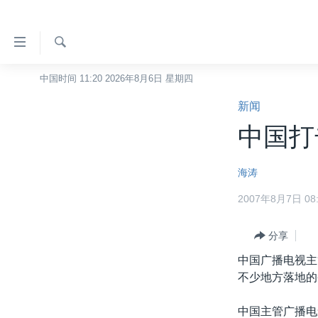
无
障
碍
检
中国时间 11:20 2026年8月6日 星期四
主页
索
链
新闻
美国
接
中国打
中国
跳
转
台湾
海涛
到
港澳
内
2007年8月7日 08:
容
国际
跳
分类新闻
分享
最新国际新闻
转
到
中国广播电视主
美中关系
印太
经济·金融·贸易
导
不少地方落地的
热点专题
中东
人权·法律·宗教
航
跳
中国主管广播电
VOA视频
欧洲
科教·文娱·体健
白宫要闻