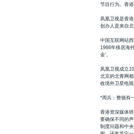
转
节目行为。香港
VOA今日焦点
非洲
军事
国会报道
到
检
凤凰卫视是香港
中文广播
美洲
劳工
美中关系
索
创办人是来自北
全球议题
环境
美国建国250周年
中国互联网站西
埃博拉疫情
1988年移居
美国之音专访
金’。
重要讲话与声明
凤凰卫视成立1
台海两岸关系
北京的北青网都
收境外卫星电视
南中国海争端
关注西藏
*周兵：整顿有
关注新疆
香港资深媒体研
GEN Z 看美国
要确保不同的声
制度问题和中央
闻，还有其它一