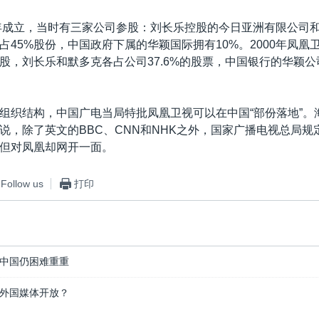
6年成立，当时有三家公司参股：刘长乐控股的今日亚洲有限公司
占45%股份，中国政府下属的华颖国际拥有10%。2000年凤凰
股，刘长乐和默多克各占公司37.6%的股票，中国银行的华颖公司
组织结构，中国广电当局特批凤凰卫视可以在中国“部份落地”。
说，除了英文的BBC、CNN和NHK之外，国家广播电视总局规
但对凤凰却网开一面。
Follow us
打印
中国仍困难重重
外国媒体开放？