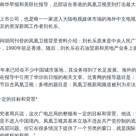
南华早报和美联社报导，总部设在香港的凤凰卫视受到打击最大
上市公司，也是唯一一家进入大陆电视媒体市场的海外中文电视
京的资深新闻工作者刘长乐。
祠胡同刊登的凤凰卫视背景资料介绍：刘长乐原来是中央人民广
海外，1990年驻足香港。随后，刘长乐在石油贸易和房地产业务上
0年来已经在不少中国城市落地，其业务得到了长足发展。海外
在报导中引用了华尔街日报的相关文章。北青网的报导题目是：
节目含凤凰卫视；多维的题目是：凤凰卫视新闻频道被列为非法
一定的目标和背景*
究者周兵说，这次广电总局的整顿有一定的目标和背景。他说：
音不进入中国境内。凤凰卫视其基本立场不违反共产党控制的底
高层问题。但它在很多情况下提供了一个另类的窗口，就是国际
些维权的新闻。”