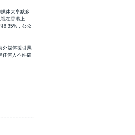
和媒体大亨默多
卫视在香港上
8.35%，公众
海外媒体援引凤
定任何人不许搞