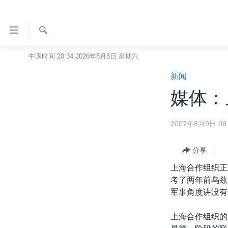
无
障
碍
检
中国时间 20:34 2026年8月8日 星期六
主页
索
链
新闻
美国
接
媒体：
中国
跳
转
台湾
2007年8月9日 08:
到
港澳
内
容
分享
国际
跳
上海合作组织正
分类新闻
最新国际新闻
转
考了两年前乌兹
到
美中关系
印太
经济·金融·贸易
军事角度讲没有
导
热点专题
中东
人权·法律·宗教
航
上海合作组织的
跳
VOA视频
欧洲
科教·文娱·体健
白宫要闻