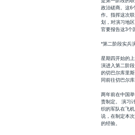
是第一阶段的联
转
政治磋商。这6
VOA今日焦点
非洲
军事
国会报道
到
作。指挥这次联
检
中文广播
美洲
劳工
美中关系
划，对演习地区
索
官要报告这3个
全球议题
环境
美国建国250周年
埃博拉疫情
*第二阶段实兵演
美国之音专访
星期四开始的上
重要讲话与声明
演进入第二阶段
的切巴尔库里斯
台海两岸关系
同前往切巴尔库
南中国海争端
两年前在中国举
关注西藏
责制定。 演习
关注新疆
织的军队在飞机
说，在制定本次
GEN Z 看美国
的经验。