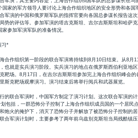
合军演，其主要内容是，上海合作组织6国军队的总参谋长在乌
个国家的军方领导人要讨论上海合作组织地区的安全形势和各国
合军演的中国和俄罗斯军队的指挥官要向各国总参谋长报告这次
局势的评估等。参加军演的塔吉克斯坦、吉尔吉斯斯坦和哈萨克
国家参加军演军队的准备情况。
习*
海合作组织第一阶段的联合军演将持续到8月10日结束。从8月1
，也就是实兵演习阶段。实兵演习的地点在俄罗斯西伯利亚地区
克靶场。8月17日，在吉尔吉斯斯坦参加完上海合作组织峰会的
里斯克靶场观摩演习。演习结束后将举行阅兵和武器展览。
行的联合军演时，中国军方制定了演习计划。这次联合军演的计
计划包括，一群恐怖分子控制了上海合作组织成员国的一个居民
和炮火的掩护下，消灭了恐怖分子并解放了被恐怖分子控制的居
联合军演计划时，主要参考了两年前乌兹别克斯坦当局残酷镇压