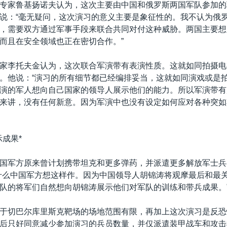
专家鲁基扬诺夫认为，这次主要由中国和俄罗斯两国军队参加的
说：“毫无疑问，这次演习的意义主要是象征性的。我不认为俄
，需要双方通过军事手段来联合共同对付这种威胁。两国主要想
而且在安全领域也正在密切合作。”
家李托夫金认为，这次联合军演带有表演性质。这就如同拍摄电
。他说：“演习的所有细节都已经编排妥当，这就如同演戏或是
演的军人想向自己国家的领导人展示他们的能力。所以军演带有
来讲，没有任何新意。因为军演中也没有设定如何应对各种突如
示成果*
国军方原来曾计划携带坦克和更多弹药，并派遣更多解放军士兵
什么中国军方想这样作。因为中国领导人胡锦涛将观摩最后和最
队的将军们自然想向胡锦涛展示他们对军队的训练和带兵成果。
于切巴尔库里斯克靶场的场地范围有限，再加上这次演习是反恐
后只好同意减少参加演习的兵员数量，并仅派遣装甲战车和攻击