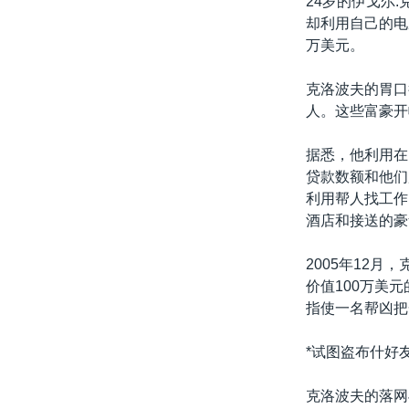
24岁的伊戈尔
转
却利用自己的电
VOA今日焦点
非洲
军事
国会报道
到
万美元。
检
中文广播
美洲
劳工
美中关系
索
克洛波夫的胃口
全球议题
环境
美国建国250周年
人。这些富豪开
埃博拉疫情
据悉，他利用在
美国之音专访
贷款数额和他们
重要讲话与声明
利用帮人找工作
酒店和接送的豪
台海两岸关系
南中国海争端
2005年12
价值100万美
关注西藏
指使一名帮凶把
关注新疆
*试图盗布什好
GEN Z 看美国
克洛波夫的落网