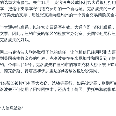
的选举大掏腰包。去年11月，克洛波夫装成怀利给大通银行打
本，把这个支票本寄到德克萨斯的一个新地址。克洛波夫的一名
00万美元的支票，用这张支票向纽约州的一个黄金交易商购买金
与大通银行联系，以证实支票是否有效。大通立即与怀利联系，
支票。因此，纽约市曼哈顿区的检察官办公室、美国特勤局和纽
克洛波夫的好戏。
网上与克洛波夫联络取得了他的信任，让他相信已经用那张支票
到美国来接收金条的行程。克洛波夫在多米尼加共和国见到了便
约。今年5月15号，克洛波夫在纽约市的布鲁克林大桥下被正式
、德克萨斯、肯塔基和佛罗里达的4名帮凶也纷纷落网。
4名帮凶被控犯有重大盗窃、洗钱等罪行。如果被定罪，刑期可能
洛波夫不但使用了因特网技术，还伪造了驾照、委托书和转帐单
个人信息被盗*