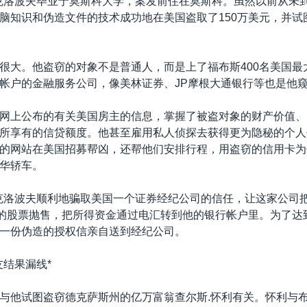
.克洛波夫毕业于莫斯科大学，案发前住在莫斯科。虽然以前从未
脑知识和伪造文件的技术成功地在美国盗取了150万美元，并试图
很大。他盗窃的对象不是普通人，而是上了福布斯400名美国最
帐户的金融服务公司，像美林证券、JP摩根大通银行等也是他
网上公布的有关美国房主的信息，掌握了被盗对象的财产价值、
所享有的信贷额度。他甚至雇用私人侦探去获得更为隐秘的个人
的网站在美国招募帮凶，还帮他们安排行程，用盗窃的信用卡为
华轿车。
月，克洛波夫顺利地骗取美国一个证券经纪公司的信任，让这家公司
元的股票抛售，把所得资金通过电汇转到他的银行帐户里。为了达
一份伪造的授权信亲自送到经纪公司。
友结果漏线*
与他试图盗窃德克萨斯州的亿万富翁查尔斯.怀利有关。怀利与