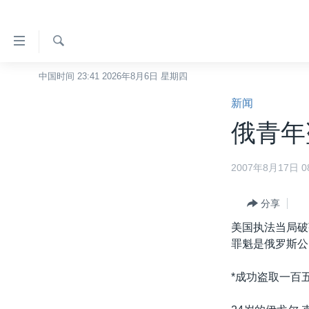
无
障
碍
检
中国时间 23:41 2026年8月6日 星期四
主页
索
链
新闻
美国
接
俄青年
中国
跳
转
台湾
2007年8月17日 08
到
港澳
内
容
分享
国际
跳
美国执法当局破
分类新闻
最新国际新闻
转
罪魁是俄罗斯公
到
美中关系
印太
经济·金融·贸易
导
*成功盗取一百
热点专题
中东
人权·法律·宗教
航
跳
VOA视频
欧洲
科教·文娱·体健
白宫要闻