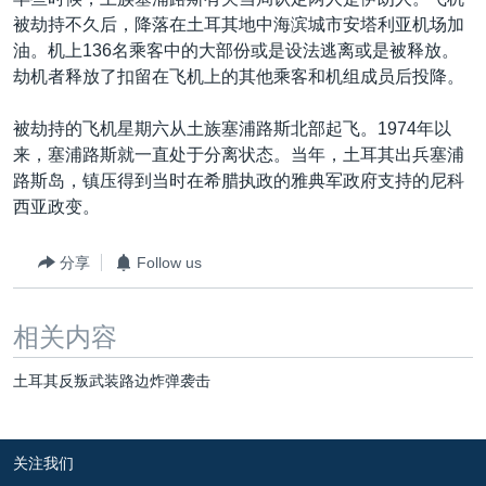
VOA视频
欧洲
科教·文娱·体健
白宫要闻
转
被劫持不久后，降落在土耳其地中海滨城市安塔利亚机场加
到
VOA今日焦点
非洲
军事
国会报道
油。机上136名乘客中的大部份或是设法逃离或是被释放。
检
劫机者释放了扣留在飞机上的其他乘客和机组成员后投降。
中文广播
美洲
劳工
美中关系
索
全球议题
环境
美国建国250周年
被劫持的飞机星期六从土族塞浦路斯北部起飞。1974年以
关注我们
来，塞浦路斯就一直处于分离状态。当年，土耳其出兵塞浦
埃博拉疫情
路斯岛，镇压得到当时在希腊执政的雅典军政府支持的尼科
美国之音专访
西亚政变。
重要讲话与声明
分享
Follow us
台海两岸关系
其他语言网站
南中国海争端
相关内容
关注西藏
土耳其反叛武装路边炸弹袭击
关注新疆
GEN Z 看美国
关注我们