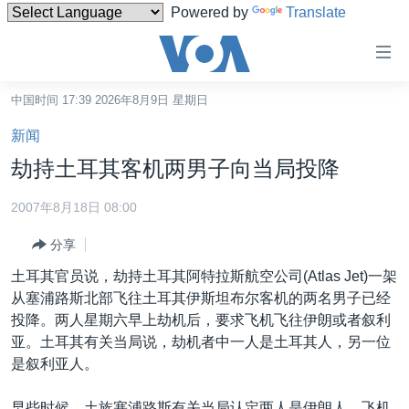
Powered by
Translate
无
障
碍
中国时间 17:39 2026年8月9日 星期日
主页
链
新闻
接
美国
劫持土耳其客机两男子向当局投降
跳
中国
转
2007年8月18日 08:00
台湾
到
分享
内
港澳
容
土耳其官员说，劫持土耳其阿特拉斯航空公司(Atlas Jet)一架
国际
跳
从塞浦路斯北部飞往土耳其伊斯坦布尔客机的两名男子已经
转
分类新闻
最新国际新闻
投降。两人星期六早上劫机后，要求飞机飞往伊朗或者叙利
到
亚。土耳其有关当局说，劫机者中一人是土耳其人，另一位
美中关系
印太
经济·金融·贸易
导
是叙利亚人。
航
热点专题
中东
人权·法律·宗教
跳
早些时候，土族塞浦路斯有关当局认定两人是伊朗人。飞机