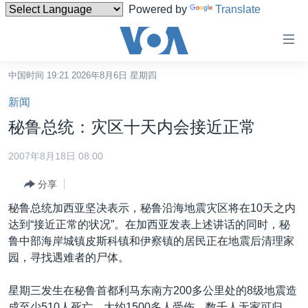
Powered by
Translate
无
障
碍
中国时间 19:21 2026年8月6日 星期四
主页
链
新闻
接
美国
秘鲁总统：灾区十天内会接近正常
跳
中国
转
2007年8月18日 08:00
台湾
到
分享
内
港澳
容
秘鲁总统加西亚坚决表示，秘鲁沿海地震灾区将在10天之内
国际
跳
达到“接近正常的状况”。在加西亚发表上述讲话的同时，秘
转
分类新闻
最新国际新闻
鲁中部海岸城镇皮斯科镇和伊察镇的居民正在地震后清理家
到
园，寻找遇难者的尸体。
美中关系
印太
经济·金融·贸易
导
航
热点专题
中东
人权·法律·宗教
星期三发生在秘鲁首都利马东南方200多公里处的8级地震造
跳
成至少510人死亡，大约1500多人受伤，数千人无家可归，