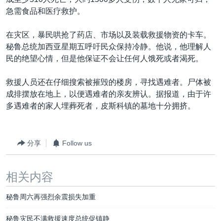
VOA视频
欧洲
科教·文娱·体健
白宫要闻
转
急需食品和医疗救护。
到
VOA今日焦点
非洲
军事
国会报道
检
在灾区，暴民哄抢了药店、市场以及装载救援物资的卡车。
中文广播
美洲
劳工
美中关系
索
秘鲁总统加西亚星期五呼吁民众保持冷静。他说，他理解人
全球议题
环境
美国建国250周年
民的绝望心情，但是他保证不会让任何人饿死或者渴死。
关注我们
埃博拉疫情
救援人员还在仔细搜索被摧毁的楼房，寻找遇难者。尸体被
美国之音专访
成排摆放在地上，以便遇难者的亲友辨认。据报道，由于许
多遇难者的家人埋葬死者，皮斯科镇的墓地十分拥挤。
重要讲话与声明
台海两岸关系
其他语言网站
分享
Follow us
南中国海争端
关注西藏
相关内容
关注新疆
秘鲁周六再强烈余震损失加重
GEN Z 看美国
秘鲁灾民不满救援速度总统促镇静