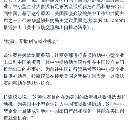
VOA视频
欧洲
科教·文娱·体健
白宫要闻
转
业，中小型企业大多没有足够资金或经验把产品和服务出口
到
VOA今日焦点
非洲
军事
国会报道
到中国。基于这个原因，美国国会众议院美中工作组共同主
检
席之一、代表华盛顿州的民主党议员里克.拉森(Rick Larsen)
中文广播
美洲
劳工
美中关系
索
最近推出《美中市场交流和出口推动法案》。
全球议题
环境
美国建国250周年
关注我们
*拉森：帮助创造就业机会*
埃博拉疫情
美国之音专访
该法案将拨款给商务部，让商务部进行多项协助中小型企业
出口到中国的项目，其中包括协助美国各州在中国设立专门
重要讲话与声明
推动出口的办事处、为前往中国进行贸易考察的中小型企业
台海两岸关系
提供补助等。拉森议员在接受美国之音采访时表示，这项法
其他语言网站
案能帮助创造就业机会。
南中国海争端
关注西藏
拉森议员说：“这项法案目的在为美国的政府机构提供诱因和
动机，为美国中小型企业进入中国市场提供协助，这些中小
关注新疆
型企业一旦能成功地向中国出口产品和服务，将能在美国创
GEN Z 看美国
造就业机会。”