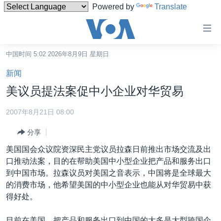
Powered by
Translate
无
障
碍
中国时间 5:02 2026年8月9日 星期日
主页
链
新闻
接
美国
美议员提法案促中小企业对华贸易
跳
中国
转
2007年8月21日 08:00
台湾
到
分享
内
港澳
容
美国国会众议院资深民主党议员拉森日前推出市场交流及出
国际
跳
口推动法案，目的在帮助美国中小型企业把产品和服务出口
转
分类新闻
最新国际新闻
到中国市场。拉森议员对美国之音表示，中国将是全球最大
到
的消费市场，他希望美国的中小型企业也能从对华贸易中获
美中关系
印太
经济·金融·贸易
导
得好处。
航
热点专题
中东
人权·法律·宗教
跳
目前在美国，把产品和服务出口到中国的大多是大型跨国企