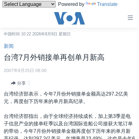
Powered by
Translate
无
障
碍
中国时间 10:22 2026年8月9日 星期日
主页
链
新闻
接
美国
台湾7月外销接单再创单月新高
跳
中国
转
2007年8月25日 08:00
台湾
到
分享
内
港澳
容
台湾经济部表示，今年7月份外销接单金额高达297.2亿美
国际
跳
元，再度创下历年来的单月新高纪录。
转
分类新闻
最新国际新闻
到
台湾经济部指出，由于全球经济持续成长，加上第3季是电
美中关系
印太
经济·金融·贸易
导
子信息产业的接单旺季以及台湾国际造船公司接获大笔订单
航
热点专题
中东
人权·法律·宗教
的带动，今年7月份外销接单金额再度创下历年来的单月新
跳
高纪录，达到297.2亿美元，年增率是23.49%，这也是去年6