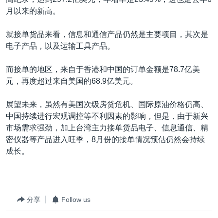
VOA视频
欧洲
科教·文娱·体健
白宫要闻
转
月以来的新高。
到
VOA今日焦点
非洲
军事
国会报道
检
就接单货品来看，信息和通信产品仍然是主要项目，其次是
中文广播
美洲
劳工
美中关系
索
电子产品，以及运输工具产品。
全球议题
环境
美国建国250周年
关注我们
而接单的地区，来自于香港和中国的订单金额是78.7亿美
埃博拉疫情
元，再度超过来自美国的68.9亿美元。
美国之音专访
展望未来，虽然有美国次级房贷危机、国际原油价格仍高、
重要讲话与声明
中国持续进行宏观调控等不利因素的影响，但是，由于新兴
台海两岸关系
市场需求强劲，加上台湾主力接单货品电子、信息通信、精
其他语言网站
密仪器等产品进入旺季，8月份的接单情况预估仍然会持续
南中国海争端
成长。
关注西藏
关注新疆
GEN Z 看美国
分享
Follow us