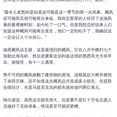
VOA视频
欧洲
科教·文娱·体健
白宫要闻
转
到
VOA今日焦点
非洲
军事
国会报道
“最令人发愁的是知道这可能是这一季节的第一次风暴。飓风
检
还可能而且很可能再次来临。我肯定那里的人经历了这场风
中文广播
美洲
劳工
美中关系
索
暴的最艰难时刻，如今松了一口气。但是我想总的说来人们
全球议题
环境
美国建国250周年
知道这种飓风可能再次发生，他们一定轻松不了，我确信这
关注我们
一定会让人十分担心。”
埃博拉疫情
美国之音专访
迪恩飓风达五级，这是最强烈的飓风。它在八月中横扫七个
加勒比海岛屿，然后进袭靠近伯利兹边境的墨西哥尤卡坦半
重要讲话与声明
岛。据报导，有十一人遇害。
台海两岸关系
其他语言网站
势不可挡的飓风掀翻了建筑物的屋顶、连根拔起大树并摧毁
南中国海争端
了农田庄稼。还不知道这次飓风总共造成多少损失。但是联
关注西藏
合国估计，光是马提尼克岛的损失就价值约两亿美元。
关注新疆
纳尔逊说，虽然这次损失很大，但是要不是红十字会志愿人
GEN Z 看美国
员做好了充份准备，情况甚至可能还更糟。