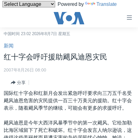
Powered by
Translate
无
障
碍
中国时间 23:02 2026年8月7日 星期五
主页
链
新闻
接
美国
红十字会呼吁援助飓风迪恩灾民
跳
中国
转
2007年8月26日 08:00
台湾
到
分享
内
港澳
容
国际红十字会和红新月会发出紧急呼吁要求向三万五千名受
国际
跳
飓风迪恩危害的灾民提供一百三十万美元的援助。红十字会
转
分类新闻
最新国际新闻
表示，随着飓风季节的继续，可能会有更多的求援呼吁。
到
美中关系
印太
经济·金融·贸易
导
飓风迪恩是今年大西洋风暴季节中的第一次飓风。它给加勒
航
热点专题
中东
人权·法律·宗教
比海区域留下了死亡和破坏。红十字会发言人纳尔逊说，这
跳
使得这些美丽然而易遭灾害的岛屿居民忧心忡忡。她说：