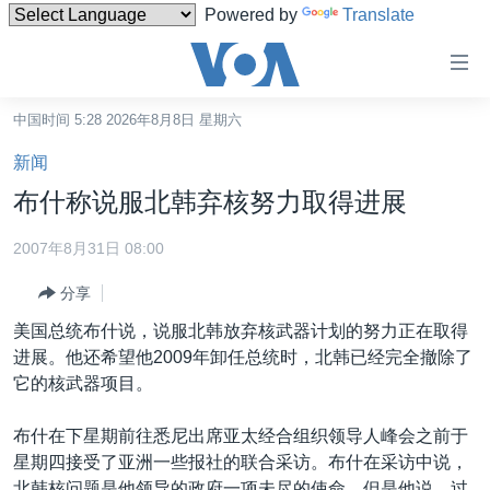
Powered by
Translate
无
障
碍
中国时间 5:28 2026年8月8日 星期六
主页
链
新闻
接
美国
布什称说服北韩弃核努力取得进展
跳
中国
转
2007年8月31日 08:00
台湾
到
分享
内
港澳
容
美国总统布什说，说服北韩放弃核武器计划的努力正在取得
国际
跳
进展。他还希望他2009年卸任总统时，北韩已经完全撤除了
转
分类新闻
最新国际新闻
它的核武器项目。
到
美中关系
印太
经济·金融·贸易
导
布什在下星期前往悉尼出席亚太经合组织领导人峰会之前于
航
热点专题
中东
人权·法律·宗教
星期四接受了亚洲一些报社的联合采访。布什在采访中说，
跳
北韩核问题是他领导的政府一项未尽的使命。但是他说，过