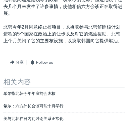
VOA视频
欧洲
科教·文娱·体健
白宫要闻
转
去几个月来发生了许多事情，使他相信六方会谈正在取得进
到
VOA今日焦点
非洲
军事
国会报道
展。
检
中文广播
美洲
劳工
美中关系
索
北韩今年2月同意终止核项目，以换取参与北韩解除核计划
全球议题
环境
美国建国250周年
进程的5个国家在政治上的让步以及对它的燃油援助。北韩
关注我们
上个月关闭了它的主要核设施，以换取韩国向它提供燃油。
埃博拉疫情
美国之音专访
分享
Follow us
重要讲话与声明
台海两岸关系
其他语言网站
相关内容
南中国海争端
希尔指北韩今年年底前会废核
关注西藏
关注新疆
希尔：六方外长会谈可能十月举行
GEN Z 看美国
美与北韩在日内瓦讨论关系正常化