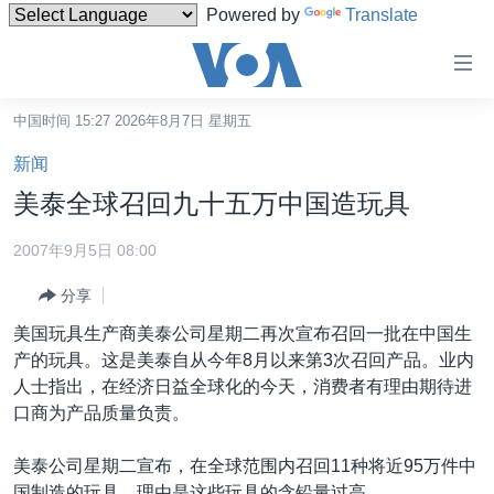
Powered by
Translate
无
障
碍
中国时间 15:27 2026年8月7日 星期五
主页
链
新闻
接
美国
美泰全球召回九十五万中国造玩具
跳
中国
转
2007年9月5日 08:00
台湾
到
分享
内
港澳
容
美国玩具生产商美泰公司星期二再次宣布召回一批在中国生
国际
跳
产的玩具。这是美泰自从今年8月以来第3次召回产品。业内
转
分类新闻
最新国际新闻
人士指出，在经济日益全球化的今天，消费者有理由期待进
到
口商为产品质量负责。
美中关系
印太
经济·金融·贸易
导
航
热点专题
中东
人权·法律·宗教
美泰公司星期二宣布，在全球范围内召回11种将近95万件中
跳
国制造的玩具，理由是这些玩具的含铅量过高。