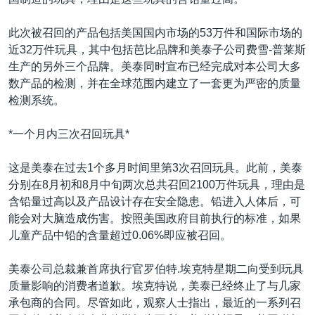
VOA视频
欧洲
科教·文娱·体健
白宫要闻
转
到
VOA今日焦点
非洲
军事
国会报道
此次被召回的产品包括美国国内市场的53万件和国际市场的
检
近32万件玩具，其中包括芭比品牌和美泰子公司费雪-普莱斯
中文广播
美洲
劳工
美中关系
索
生产的另外三个品牌。美泰同时宣布已经完成对本公司大多
全球议题
环境
美国建国250周年
数产品的检测，并在全球范围内建立了一套更为严密的质量
关注我们
检测系统。
埃博拉疫情
美国之音专访
*一个月内三次召回玩具*
重要讲话与声明
这是美泰在过去1个多月时间里第3次召回玩具。此前，美泰
台海两岸关系
分别在8月初和8月中旬两次总共召回2100万件玩具，理由是
其他语言网站
含铅量过高以及产品设计存在安全隐患。铅进入人体后，可
南中国海争端
能会对大脑造成伤害。按照美国政府目前执行的标准，如果
关注西藏
儿童产品中铅的含量超过0.06%即应被召回。
关注新疆
美泰公司总裁兼首席执行官罗伯特.埃克特星期二向受到玩具
GEN Z 看美国
质量影响的消费者道歉。埃克特说，美泰已经终止了与几家
承包商的合同。尽管如此，观察人士指出，最近的一系列召