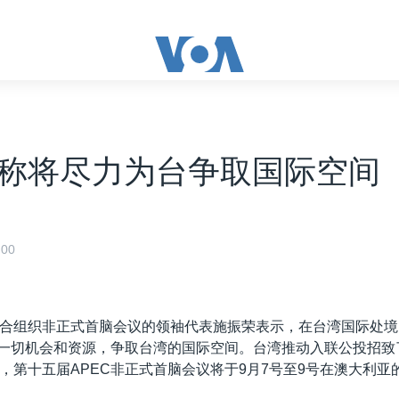
称将尽力为台争取国际空间
00
合组织非正式首脑会议的领袖代表施振荣表示，在台湾国际处境
用一切机会和资源，争取台湾的国际空间。台湾推动入联公投招致
，第十五届APEC非正式首脑会议将于9月7号至9号在澳大利亚