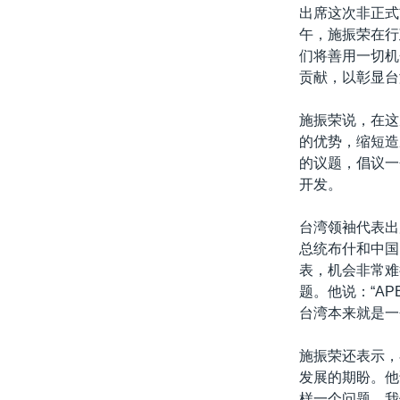
转
出席这次非正式
VOA今日焦点
非洲
军事
国会报道
到
午，施振荣在行
检
们将善用一切机
中文广播
美洲
劳工
美中关系
索
贡献，以彰显台
全球议题
环境
美国建国250周年
施振荣说，在这
埃博拉疫情
的优势，缩短造
美国之音专访
的议题，倡议一
开发。
重要讲话与声明
台海两岸关系
台湾领袖代表出
总统布什和中国
南中国海争端
表，机会非常难
关注西藏
题。他说：“A
台湾本来就是一
关注新疆
GEN Z 看美国
施振荣还表示，
发展的期盼。他
样一个问题，我