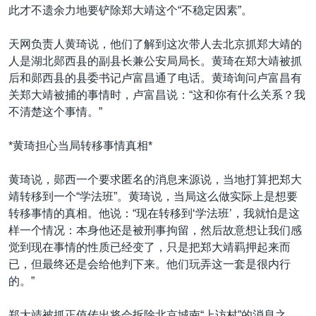
此才不遗余力地要铲除郑大靖这个“不稳定因素”。
天网负责人黄琦说，他们了解到这次带人去北京抓郑大靖的
人是湖北郧西县的副县长兼公安局局长。黄琦在郑大靖被抓
后和郧西县的县委书记卢富昌通了电话。黄琦询问卢富昌有
关郑大靖被捕的事情时，卢富昌说：“这和你有什么关系？我
不清楚这个事情。”
*黄琦担心当局转移事情真相*
黄琦说，郧西一个要求匿名的消息来源说，当地打算把郑大
靖转移到一个“学法班”。黄琦说，当局这么做实际上是想要
转移事情的真相。他说：“现在转移到‘学法班’，我就怕是这
样一个情况：本身他还是被刑事拘留，然后故意想让我们感
觉到现在事情的性质已经变了，只是把郑大靖羁押起来而
已，但最终还是会给他判下来。他们玩弄这一套是很内行
的。”
郑大靖被抓正值传出将会拆除北京城南“上访村”的消息之