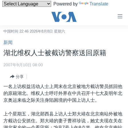
Powered by
Translate
无
障
碍
中国时间 22:46 2026年8月8日 星期六
主页
链
新闻
接
美国
湖北维权人士被截访警察送回原籍
跳
中国
转
2007年9月10日 08:00
台湾
到
分享
内
港澳
容
一名上访权益活动人士上周末在北京被地方截访警员抓回他
国际
跳
的原籍湖北。维权人士呼吁外界在中共召开十七大及明年北
转
分类新闻
最新国际新闻
京奥运来临之际关注身陷困境的中国上访人士。
到
美中关系
印太
经济·金融·贸易
导
上个星期五，湖北郧西县上访人士郑大靖在北京南站外被地
航
热点专题
中东
人权·法律·宗教
方截访公安抓住。郑大靖的妻子曹祥珍说，她丈夫现在关在
跳
湖北家乡的一个看守所：“9月7号上午8点半，他在北京南站