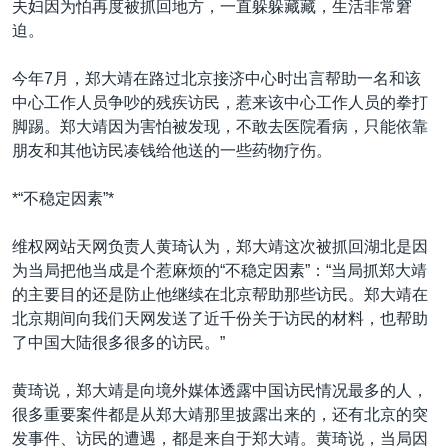
夫妇因为怕再度被抓回地方，一直躲躲藏藏，生活非常窘
迫。
今年7月，郑大靖在路过北京接济中心时出言帮助一名和该
中心工作人员争吵的残疾访民，惹来该中心工作人员的拳打
脚踢。郑大靖因为害怕被发现，不敢去医院看病，只能依靠
朋友和其他访民凑钱给他送的一些药物疗伤。
*“不稳定因素”*
维权网站天网负责人黄琦认为，郑大靖这次被抓回湖北是因
为当局把他当成是个惹麻烦的“不稳定因素”：“当局抓郑大靖
的主要目的还是防止他继续在北京帮助那些访民。郑大靖在
北京期间向我们天网发送了近千份关于访民的材料，也帮助
了中国大陆很多很多的访民。”
黄琦说，郑大靖是向境外媒体透露中国访民情况最多的人，
很多重要案件都是从郑大靖那里披露出来的，还有北京的突
发事件、访民的遭遇，都是来自于郑大靖。黄琦说，当局因