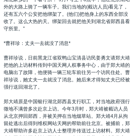
VOA视频
欧洲
科教·文娱·体健
白宫要闻
转
外的大路上骑了一辆车子。我们当地的(截访人员)看见了，
到
VOA今日焦点
非洲
军事
国会报道
还有五六个公安把他绑架了。(他们)把他身上的东西全部没
检
收了。这么大热的天。绑架回去就把他关到湖北省郧西县看
中文广播
美洲
劳工
美中关系
索
守所里。”
全球议题
环境
美国建国250周年
关注我们
*曹祥珍：丈夫一去就没了消息*
埃博拉疫情
美国之音专访
曹祥珍说，日前黑龙江省双鸭山宝清县访民姜勇文请郑大靖
把他的上访材料传到中国天网人权事务中心，由于郑大靖的
重要讲话与声明
电脑出了故障，他便骑一辆三轮车前往另一个访民住处。曹
台海两岸关系
祥珍说，她丈夫一去就没了消息。她后来才得知丈夫已经被
其他语言网站
强行送回湖北了。
南中国海争端
关注西藏
郑大靖原是中国银行湖北郧西县支行职工，对当地政府强行
徵地不满曾多次赴京上访。今年3月时，郑大靖被截访人员
关注新疆
从北京押回郧西，并被关押在当地烟草站。郑大靖4月从拘
GEN Z 看美国
留处逃出后得到维权网站天网的帮助前往北京。被捕前，郑
大靖帮助许多赴京上访人士整理并传送过上访材料。郑大靖