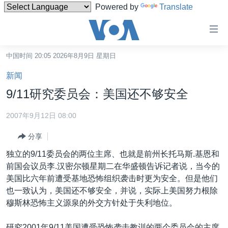
Powered by
Translate
无
障
碍
中国时间 20:05 2026年8月9日 星期日
主页
链
新闻
接
美国
9/11研究委员会：美国还不够安全
跳
中国
转
2007年9月12日 08:00
台湾
到
分享
内
港澳
容
独立的9/11委员会的两位主席、也就是前州长托马斯.基恩和
国际
跳
前国会议员李.汉密尔顿星期二在华盛顿告诉记者说，当今的
转
分类新闻
最新国际新闻
美国比六年前遭受基地恐怖组织袭击时更为安全。但是他们
到
也一致认为，美国还不够安全，并说，实际上美国努力根除
美中关系
印太
经济·金融·贸易
导
穆斯林恐怖主义源泉的外交方针处于失利地位。
航
热点专题
中东
人权·法律·宗教
跳
研究2001年9/11美国遭受恐怖袭击教训的两个委员会的主席