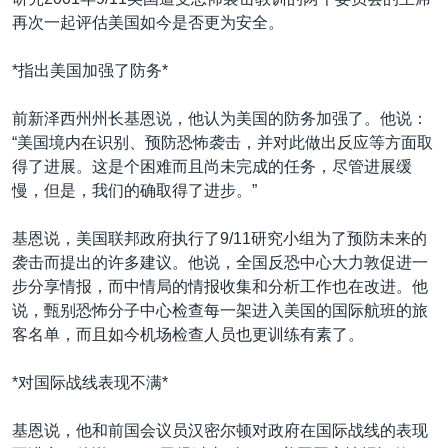
VOA视频
欧洲
科教·文娱·体健
白宫要闻
转
再次一起评估美国如今是否更为安全。
到
VOA今日焦点
非洲
军事
国会报道
检
*指出美国加强了防务*
中文广播
美洲
劳工
美中关系
索
全球议题
环境
美国建国250周年
前新泽西州州长基恩说，他认为美国的防务加强了。他说：
关注我们
“美国境内在识别、预防恐怖袭击，并对此做出反应等方面取
埃博拉疫情
得了进展。这是个困难而且尚未完成的任务，尽管进展缓
美国之音专访
慢，但是，我们的确取得了进步。”
重要讲话与声明
基恩说，美国联邦政府执行了9/11研究小组为了预防未来的
台海两岸关系
袭击而提出的许多建议。他说，全国反恐中心大力敦促进一
其他语言网站
步分享情报，而中情局的情报收集和分析工作也在改进。他
南中国海争端
说，甄别恐怖分子中心检查每一架进入美国的国际航班的旅
关注西藏
客名单，而且如今机场检查人员也更训练有素了。
关注新疆
*对国际战线表现不满*
GEN Z 看美国
基恩说，他和前国会议员汉密尔顿对政府在国际战线的表现