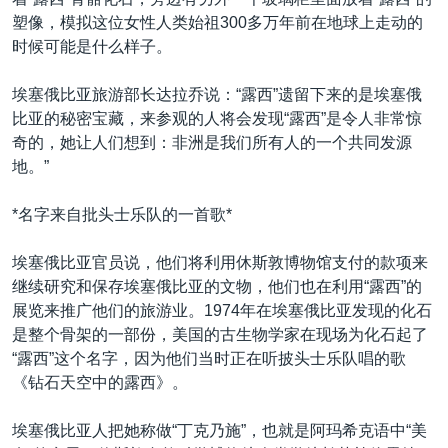
VOA视频
欧洲
科教·文娱·体健
白宫要闻
转
塑像，模拟这位女性人类始祖300多万年前在地球上走动的
到
VOA今日焦点
非洲
军事
国会报道
时候可能是什么样子。
检
中文广播
美洲
劳工
美中关系
索
埃塞俄比亚旅游部长达拉乔说：“露西”遗留下来的是埃塞俄
全球议题
环境
美国建国250周年
比亚的秘密宝藏，来参观的人将会发现“露西”是令人非常惊
关注我们
奇的，她让人们想到：非洲是我们所有人的一个共同发源
埃博拉疫情
地。”
美国之音专访
*名字来自批头士乐队的一首歌*
重要讲话与声明
台海两岸关系
埃塞俄比亚官员说，他们将利用休斯敦博物馆支付的款项来
其他语言网站
继续研究和保存埃塞俄比亚的文物，他们也在利用“露西”的
南中国海争端
展览来推广他们的旅游业。1974年在埃塞俄比亚发现的化石
关注西藏
是整个骨架的一部份，美国的古生物学家在现场为化石起了
“露西”这个名字，因为他们当时正在听披头士乐队唱的歌
关注新疆
《钻石天空中的露西》。
GEN Z 看美国
埃塞俄比亚人把她称做“丁克乃施”，也就是阿玛希克语中“美