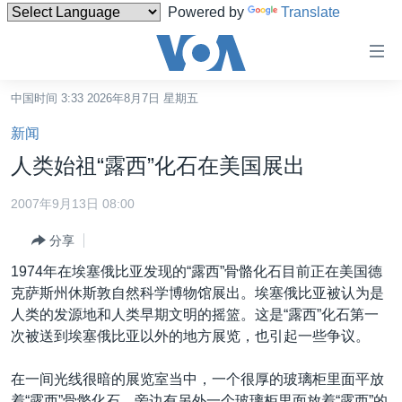
Powered by
Translate
无
障
碍
中国时间 3:33 2026年8月7日 星期五
主页
链
新闻
接
美国
人类始祖“露西”化石在美国展出
跳
中国
转
2007年9月13日 08:00
台湾
到
分享
内
港澳
容
1974年在埃塞俄比亚发现的“露西”骨骼化石目前正在美国德
国际
跳
克萨斯州休斯敦自然科学博物馆展出。埃塞俄比亚被认为是
转
分类新闻
最新国际新闻
人类的发源地和人类早期文明的摇篮。这是“露西”化石第一
到
次被送到埃塞俄比亚以外的地方展览，也引起一些争议。
美中关系
印太
经济·金融·贸易
导
航
热点专题
中东
人权·法律·宗教
在一间光线很暗的展览室当中，一个很厚的玻璃柜里面平放
跳
着“露西”骨骼化石，旁边有另外一个玻璃柜里面放着“露西”的