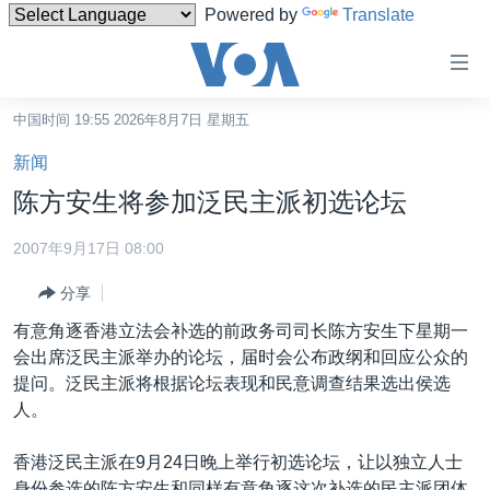
Powered by
Translate
无
障
碍
中国时间 19:55 2026年8月7日 星期五
主页
链
新闻
接
美国
陈方安生将参加泛民主派初选论坛
跳
中国
转
2007年9月17日 08:00
台湾
到
分享
内
港澳
容
有意角逐香港立法会补选的前政务司司长陈方安生下星期一
国际
跳
会出席泛民主派举办的论坛，届时会公布政纲和回应公众的
转
分类新闻
最新国际新闻
提问。泛民主派将根据论坛表现和民意调查结果选出侯选
到
人。
美中关系
印太
经济·金融·贸易
导
航
热点专题
中东
人权·法律·宗教
香港泛民主派在9月24日晚上举行初选论坛，让以独立人士
跳
身份参选的陈方安生和同样有意角逐这次补选的民主派团体