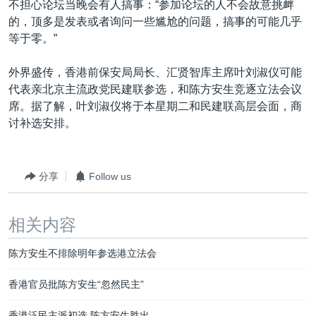
不担心论坛当晚会有人搞事：“参加论坛的人不会故意挑衅
的，顶多是发表或者询问一些尴尬的问题，搞事的可能几乎
等于零。”
外界盛传，香港前保安局局长、汇贤智库主席叶刘淑仪可能
代表亲北京主流政党民建联参选，和陈方安生竞逐立法会议
席。据了解，叶刘淑仪将于本星期二和民建联高层会面，商
讨补选安排。
分享
Follow us
相关内容
陈方安生不排除明年参选港立法会
香港官员批陈方安生“忽然民主”
香港泛民主派初选 陈方安生胜出