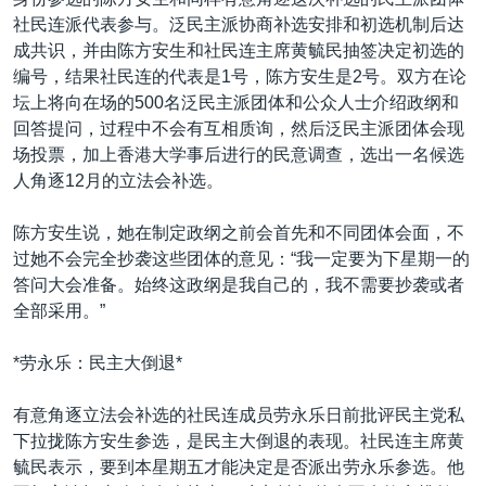
VOA视频
欧洲
科教·文娱·体健
白宫要闻
转
社民连派代表参与。泛民主派协商补选安排和初选机制后达
到
VOA今日焦点
非洲
军事
国会报道
成共识，并由陈方安生和社民连主席黄毓民抽签决定初选的
检
编号，结果社民连的代表是1号，陈方安生是2号。双方在论
中文广播
美洲
劳工
美中关系
索
坛上将向在场的500名泛民主派团体和公众人士介绍政纲和
全球议题
环境
美国建国250周年
回答提问，过程中不会有互相质询，然后泛民主派团体会现
关注我们
场投票，加上香港大学事后进行的民意调查，选出一名候选
埃博拉疫情
人角逐12月的立法会补选。
美国之音专访
陈方安生说，她在制定政纲之前会首先和不同团体会面，不
重要讲话与声明
过她不会完全抄袭这些团体的意见：“我一定要为下星期一的
台海两岸关系
答问大会准备。始终这政纲是我自己的，我不需要抄袭或者
其他语言网站
全部采用。”
南中国海争端
关注西藏
*劳永乐：民主大倒退*
关注新疆
有意角逐立法会补选的社民连成员劳永乐日前批评民主党私
GEN Z 看美国
下拉拢陈方安生参选，是民主大倒退的表现。社民连主席黄
毓民表示，要到本星期五才能决定是否派出劳永乐参选。他