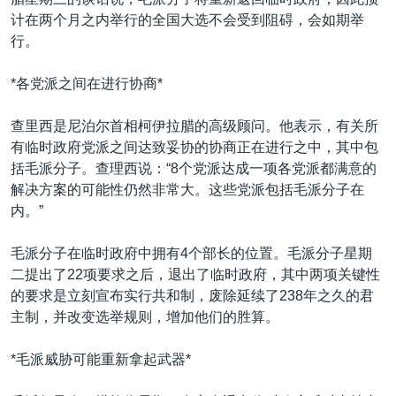
VOA视频
欧洲
科教·文娱·体健
白宫要闻
转
计在两个月之内举行的全国大选不会受到阻碍，会如期举
到
VOA今日焦点
非洲
军事
国会报道
行。
检
中文广播
美洲
劳工
美中关系
索
*各党派之间在进行协商*
全球议题
环境
美国建国250周年
关注我们
查里西是尼泊尔首相柯伊拉腊的高级顾问。他表示，有关所
埃博拉疫情
有临时政府党派之间达致妥协的协商正在进行之中，其中包
美国之音专访
括毛派分子。查理西说：“8个党派达成一项各党派都满意的
解决方案的可能性仍然非常大。这些党派包括毛派分子在
重要讲话与声明
内。”
台海两岸关系
其他语言网站
毛派分子在临时政府中拥有4个部长的位置。毛派分子星期
南中国海争端
二提出了22项要求之后，退出了临时政府，其中两项关键性
关注西藏
的要求是立刻宣布实行共和制，废除延续了238年之久的君
主制，并改变选举规则，增加他们的胜算。
关注新疆
GEN Z 看美国
*毛派威胁可能重新拿起武器*