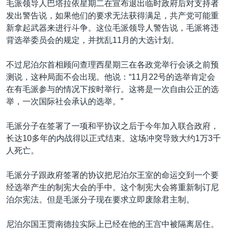
毛派领导人巴塔拉依星期二在宣布退出临时政府后对支持者
发出警告说，如果他们的要求无法获得满足，共产党可能重
新拿起武器来进行斗争。这位毛派领导人警告说，毛派将违
背选举委员会的规定，并扰乱11月的大选计划。
不过尼泊尔首相顾问查理西星期三在各政党举行会谈之前预
测说，这种局面不会出现。他说：“11月22号的选举肯定会
在有毛派参与的情况下按时举行。这将是一次自由公正的选
举，一次国际社会承认的选举。”
毛派分子在签署了一项和平协议之后于今年加入联合政府，
长达10多年的内战得以正式结束。这场冲突导致大约1万3千
人死亡。
毛派分子跟政府签署的协议把尼泊尔王室的命运交到一个要
经选举产生的制宪大会的手中。这个制宪大会将重新制订尼
泊尔宪法。但是毛派分子现在要求立即废除君主制。
尼泊尔国王贾南德拉实际上已经在他的王宫中被隔离居住。