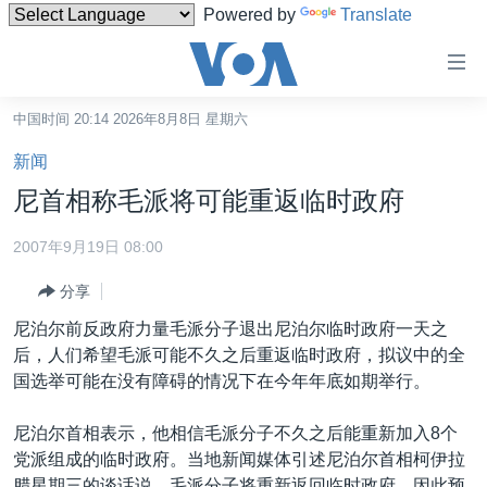
Powered by
Translate
无
障
碍
中国时间 20:14 2026年8月8日 星期六
主页
链
新闻
接
美国
尼首相称毛派将可能重返临时政府
跳
中国
转
2007年9月19日 08:00
台湾
到
分享
内
港澳
容
尼泊尔前反政府力量毛派分子退出尼泊尔临时政府一天之
国际
跳
后，人们希望毛派可能不久之后重返临时政府，拟议中的全
转
分类新闻
最新国际新闻
国选举可能在没有障碍的情况下在今年年底如期举行。
到
美中关系
印太
经济·金融·贸易
导
尼泊尔首相表示，他相信毛派分子不久之后能重新加入8个
航
热点专题
中东
人权·法律·宗教
党派组成的临时政府。当地新闻媒体引述尼泊尔首相柯伊拉
跳
腊星期三的谈话说，毛派分子将重新返回临时政府，因此预