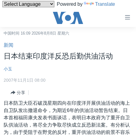
Powered by
Translate
无
障
碍
中国时间 16:09 2026年8月8日 星期六
主页
链
新闻
接
美国
日本结束印度洋反恐后勤供油活动
跳
中国
转
小玉
台湾
到
2007年11月1日 08:00
内
港澳
容
分享
国际
跳
日本防卫大臣石破茂星期四向在印度洋开展供油活动的海上
转
分类新闻
最新国际新闻
自卫队发出撤退命令，为期近6年的供油活动暂告结束。日
到
美中关系
印太
经济·金融·贸易
本首相福田康夫发表书面谈话，表明日本政府为了重开自卫
导
队供油活动，将尽全力争取尽快成立反恐新法案。有分析认
航
热点专题
中东
人权·法律·宗教
为，由于受阻于在野党的反对，重开供油活动的前景不容乐
跳