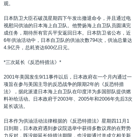
VOA视频
欧洲
科教·文娱·体健
白宫要闻
观。
转
到
VOA今日焦点
非洲
军事
国会报道
日本防卫大臣石破茂星期四下午发出撤退命令，并且通过电
检
中文广播
美洲
劳工
美中关系
视慰问供油的日本海上自卫队。他赞扬海上自卫队员圆满完
索
成任务，期待所有官兵平安返回日本。日本防卫省公布，近
全球议题
环境
美国建国250周年
6年供油活动中，日本自卫队的供油次数794次，供油总量达
关注我们
埃博拉疫情
4.9亿升，总耗资达600亿日元。
美国之音专访
*三次延长《反恐特措法》*
重要讲话与声明
2001年美国发生9/11事件以后，日本政府在一个月内通过一
台海两岸关系
其他语言网站
项旨在参与美国主导的反恐战争的限期2年的《反恐特措
南中国海争端
法》，据此派遣日本海上自卫队在印度洋为多国部队提供燃
料补给活动。日本政府于2003年、2005年和2006年先后3次
关注西藏
延长该法。
关注新疆
日本作为供油活动法律根据的《反恐特措法》星期四11月1
GEN Z 看美国
日到期，日本政府遇到参议院选举中获得多数议席的在野势
力反对，既没能延长特措法期限，也没能通过并成立相关新