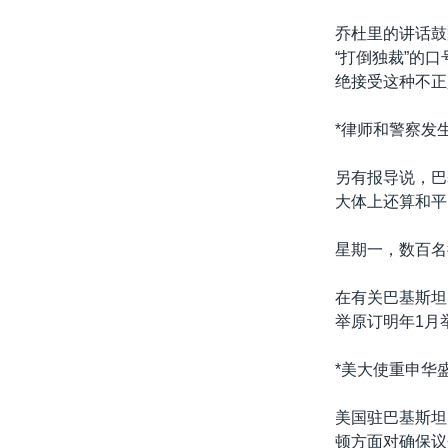
乔杜里的讲话鼓
“打倒独裁”的
绝接受这种不正
*律师和警察发
另有报导说，巴
大体上还算和平
星期一，数百名
在有关巴基斯坦
举原订明年1月
*美大使重申华
美国驻巴基斯坦
顿方面对确保议