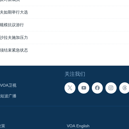
夫如期举行大选
规模抗议游行
沙拉夫施加压力
须结束紧急状态
关注我们
VOA卫视
A短波广播
政策
VOA English