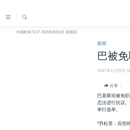
无
障
碍
检
中国时间 9:27 2026年8月6日 星期四
主页
索
链
新闻
美国
接
巴被免
中国
跳
转
台湾
2007年11月6日 08
到
港澳
内
容
分享
国际
跳
巴基斯坦被免职
分类新闻
最新国际新闻
转
态法进行抗议。
到
美中关系
印太
经济·金融·贸易
举行选举。
导
热点专题
中东
人权·法律·宗教
航
*乔杜里：应拒
跳
VOA视频
欧洲
科教·文娱·体健
白宫要闻