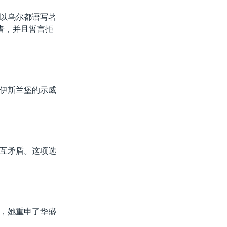
以乌尔都语写著
者，并且誓言拒
伊斯兰堡的示威
互矛盾。这项选
，她重申了华盛