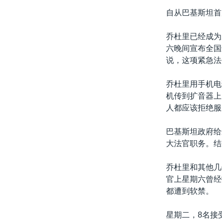
转
自从巴基斯坦首
VOA今日焦点
非洲
军事
国会报道
到
检
中文广播
美洲
劳工
美中关系
乔杜里已经成为
索
六晚间宣布全国
全球议题
环境
美国建国250周年
说，这项紧急法
埃博拉疫情
乔杜里用手机电
美国之音专访
机传到扩音器上
重要讲话与声明
人都应该拒绝服
台海两岸关系
巴基斯坦政府给
南中国海争端
大法官职务。结
关注西藏
乔杜里和其他几
关注新疆
官上星期六曾经
都遭到软禁。
GEN Z 看美国
星期二，8名接