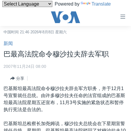
Powered by
Translate
无
障
碍
中国时间 21:46 2026年8月8日 星期六
主页
链
新闻
接
美国
巴最高法院命令穆沙拉夫辞去军职
跳
中国
转
2007年11月24日 08:00
台湾
到
分享
内
港澳
容
巴基斯坦最高法院命令穆沙拉夫辞去军方职务，并于12月1
国际
跳
号宣誓就任总统。由许多穆沙拉夫任命的法官组成的巴基斯
转
分类新闻
最新国际新闻
坦最高法院星期五还宣布，11月3号实施的紧急状态和暂停
到
执行宪法是合法的。
美中关系
印太
经济·金融·贸易
导
航
热点专题
中东
人权·法律·宗教
巴基斯坦总检察长加尧姆说，穆沙拉夫总统会在下星期宣誓
跳
就任总统。星期四，巴基斯坦最高法院驳回了对穆沙拉夫10