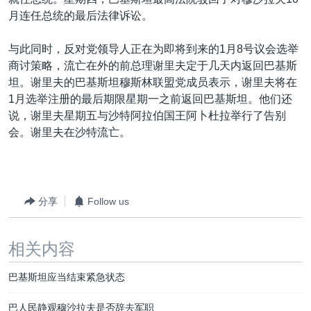
VOA视频
欧洲
科教·文娱·体健
白宫要闻
转
月连任总统的最后法律诉讼。
到
VOA今日焦点
非洲
军事
国会报道
检
与此同时，反对党领导人正在为即将到来的1月8号议会选举
中文广播
美洲
劳工
美中关系
索
商讨策略，流亡在外的前总理谢里夫定于几天内返回巴基斯
全球议题
环境
美国建国250周年
坦。谢里夫的巴基斯坦穆斯林联盟党成员表示，谢里夫将在
关注我们
1月选举注册的最后期限星期一之前返回巴基斯坦。他们还
埃博拉疫情
说，谢里夫星期五与沙特阿拉伯国王阿卜杜拉举行了告别
美国之音专访
会。谢里夫在沙特流亡。
重要讲话与声明
台海两岸关系
其他语言网站
分享
Follow us
南中国海争端
关注西藏
相关内容
关注新疆
巴基斯坦应当结束紧急状态
GEN Z 看美国
巴人民静观穆沙拉夫是否辞去军职