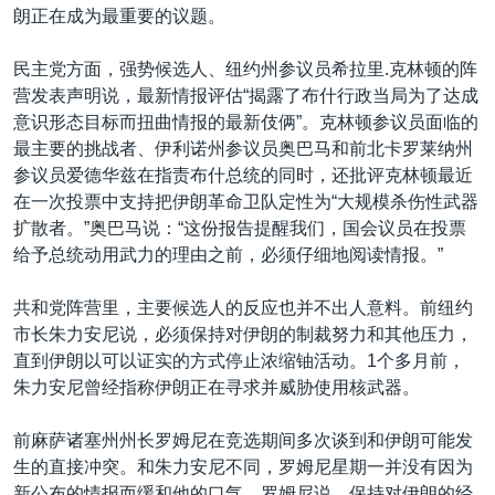
朗正在成为最重要的议题。
民主党方面，强势候选人、纽约州参议员希拉里.克林顿的阵
营发表声明说，最新情报评估“揭露了布什行政当局为了达成
意识形态目标而扭曲情报的最新伎俩”。克林顿参议员面临的
最主要的挑战者、伊利诺州参议员奥巴马和前北卡罗莱纳州
参议员爱德华兹在指责布什总统的同时，还批评克林顿最近
在一次投票中支持把伊朗革命卫队定性为“大规模杀伤性武器
扩散者。”奥巴马说：“这份报告提醒我们，国会议员在投票
给予总统动用武力的理由之前，必须仔细地阅读情报。”
共和党阵营里，主要候选人的反应也并不出人意料。前纽约
市长朱力安尼说，必须保持对伊朗的制裁努力和其他压力，
直到伊朗以可以证实的方式停止浓缩铀活动。1个多月前，
朱力安尼曾经指称伊朗正在寻求并威胁使用核武器。
前麻萨诸塞州州长罗姆尼在竞选期间多次谈到和伊朗可能发
生的直接冲突。和朱力安尼不同，罗姆尼星期一并没有因为
新公布的情报而缓和他的口气。罗姆尼说，保持对伊朗的经