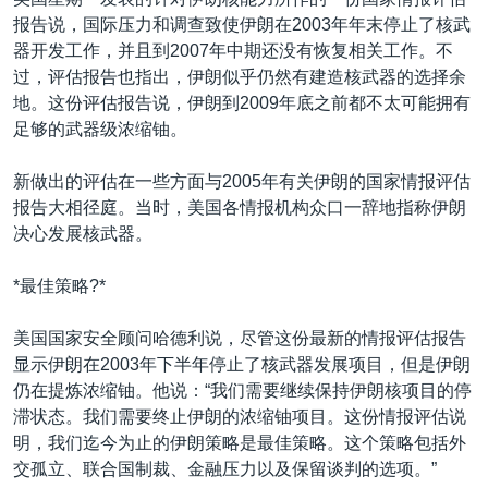
VOA视频
欧洲
科教·文娱·体健
白宫要闻
转
报告说，国际压力和调查致使伊朗在2003年年末停止了核武
到
VOA今日焦点
非洲
军事
国会报道
器开发工作，并且到2007年中期还没有恢复相关工作。不
检
过，评估报告也指出，伊朗似乎仍然有建造核武器的选择余
中文广播
美洲
劳工
美中关系
索
地。这份评估报告说，伊朗到2009年底之前都不太可能拥有
全球议题
环境
美国建国250周年
足够的武器级浓缩铀。
关注我们
埃博拉疫情
新做出的评估在一些方面与2005年有关伊朗的国家情报评估
美国之音专访
报告大相径庭。当时，美国各情报机构众口一辞地指称伊朗
决心发展核武器。
重要讲话与声明
台海两岸关系
*最佳策略?*
其他语言网站
南中国海争端
美国国家安全顾问哈德利说，尽管这份最新的情报评估报告
关注西藏
显示伊朗在2003年下半年停止了核武器发展项目，但是伊朗
仍在提炼浓缩铀。他说：“我们需要继续保持伊朗核项目的停
关注新疆
滞状态。我们需要终止伊朗的浓缩铀项目。这份情报评估说
GEN Z 看美国
明，我们迄今为止的伊朗策略是最佳策略。这个策略包括外
交孤立、联合国制裁、金融压力以及保留谈判的选项。”