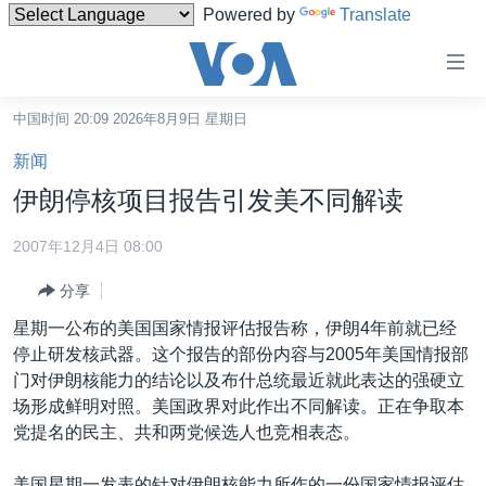
Powered by
Translate
无
障
碍
中国时间 20:09 2026年8月9日 星期日
主页
链
新闻
接
美国
伊朗停核项目报告引发美不同解读
跳
中国
转
2007年12月4日 08:00
台湾
到
分享
内
港澳
容
星期一公布的美国国家情报评估报告称，伊朗4年前就已经
国际
跳
停止研发核武器。这个报告的部份内容与2005年美国情报部
转
分类新闻
最新国际新闻
门对伊朗核能力的结论以及布什总统最近就此表达的强硬立
到
场形成鲜明对照。美国政界对此作出不同解读。正在争取本
美中关系
印太
经济·金融·贸易
导
党提名的民主、共和两党候选人也竞相表态。
航
热点专题
中东
人权·法律·宗教
跳
美国星期一发表的针对伊朗核能力所作的一份国家情报评估