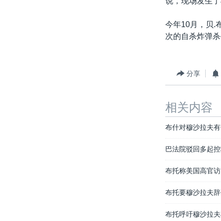
说，现场发生了
转
VOA今日焦点
非洲
军事
国会报道
到
今年10月，贝
检
中文广播
美洲
劳工
美中关系
次的自杀炸弹杀
索
全球议题
环境
美国建国250周年
埃博拉疫情
分享
美国之音专访
重要讲话与声明
相关内容
台海两岸关系
布什对穆沙拉夫有
南中国海争端
巴法院驳回多起控
关注西藏
布托称美国高官访
关注新疆
GEN Z 看美国
布托要穆沙拉夫辞
布托呼吁穆沙拉夫