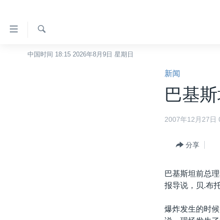
无
障
碍
检
中国时间 18:15 2026年8月9日 星期日
主页
索
链
新闻
美国
接
巴基斯
中国
跳
转
台湾
2007年12月27日 0
到
港澳
内
容
分享
国际
跳
分类新闻
最新国际新闻
转
巴基斯坦前总理
到
美中关系
印太
经济·金融·贸易
报导说，贝.布
导
热点专题
中东
人权·法律·宗教
航
爆炸发生的时候
跳
VOA视频
欧洲
科教·文娱·体健
白宫要闻