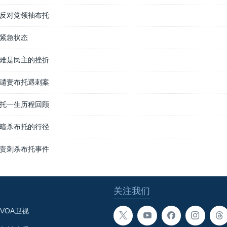
反对党领袖布托
紧急状态
难是民主的挫折
谴责布托遇刺案
托一生历程回顾
暗杀布托的行径
责刺杀布托事件
关注我们
VOA卫视