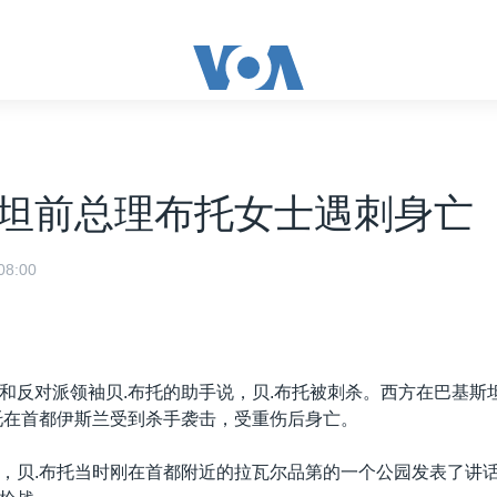
坦前总理布托女士遇刺身亡
8:00
和反对派领袖贝.布托的助手说，贝.布托被刺杀。西方在巴基斯
托在首都伊斯兰受到杀手袭击，受重伤后身亡。
，贝.布托当时刚在首都附近的拉瓦尔品第的一个公园发表了讲