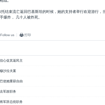
枪战。
.布托结束流亡返回巴基斯坦的时候，她的支持者举行欢迎游行，
手爆炸， 几十人被炸死。
Follow us
打印
信心促其返民主
穆沙拉夫案
巴使她重获自由
去军政职务
将军辞总统职务