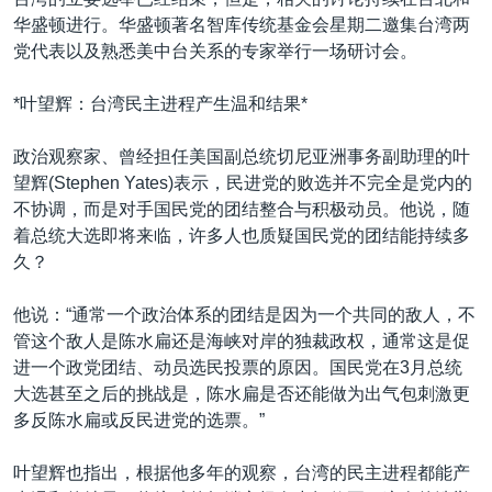
VOA视频
欧洲
科教·文娱·体健
白宫要闻
转
华盛顿进行。华盛顿著名智库传统基金会星期二邀集台湾两
到
VOA今日焦点
非洲
军事
国会报道
党代表以及熟悉美中台关系的专家举行一场研讨会。
检
中文广播
美洲
劳工
美中关系
索
*叶望辉：台湾民主进程产生温和结果*
全球议题
环境
美国建国250周年
关注我们
政治观察家、曾经担任美国副总统切尼亚洲事务副助理的叶
埃博拉疫情
望辉(Stephen Yates)表示，民进党的败选并不完全是党内的
美国之音专访
不协调，而是对手国民党的团结整合与积极动员。他说，随
着总统大选即将来临，许多人也质疑国民党的团结能持续多
重要讲话与声明
久？
台海两岸关系
其他语言网站
他说：“通常一个政治体系的团结是因为一个共同的敌人，不
南中国海争端
管这个敌人是陈水扁还是海峡对岸的独裁政权，通常这是促
关注西藏
进一个政党团结、动员选民投票的原因。国民党在3月总统
大选甚至之后的挑战是，陈水扁是否还能做为出气包刺激更
关注新疆
多反陈水扁或反民进党的选票。”
GEN Z 看美国
叶望辉也指出，根据他多年的观察，台湾的民主进程都能产