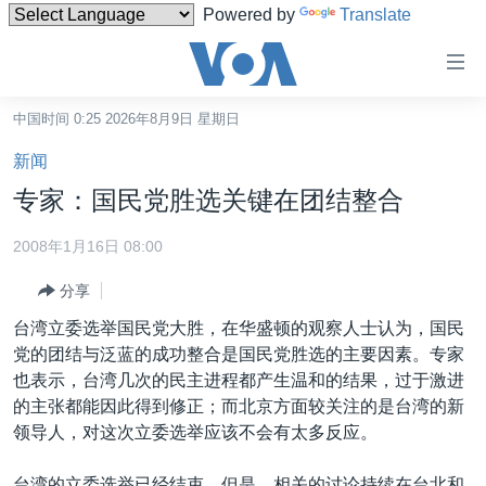
Powered by
Translate
无
障
碍
中国时间 0:25 2026年8月9日 星期日
主页
链
新闻
接
美国
专家：国民党胜选关键在团结整合
跳
中国
转
2008年1月16日 08:00
台湾
到
分享
内
港澳
容
台湾立委选举国民党大胜，在华盛顿的观察人士认为，国民
国际
跳
党的团结与泛蓝的成功整合是国民党胜选的主要因素。专家
转
分类新闻
最新国际新闻
也表示，台湾几次的民主进程都产生温和的结果，过于激进
到
的主张都能因此得到修正；而北京方面较关注的是台湾的新
美中关系
印太
经济·金融·贸易
导
领导人，对这次立委选举应该不会有太多反应。
航
热点专题
中东
人权·法律·宗教
跳
台湾的立委选举已经结束，但是，相关的讨论持续在台北和