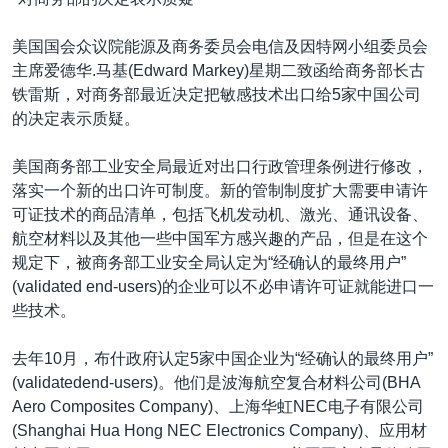
VOA视频
欧洲
科教·文娱·体健
白宫要闻
转
到
VOA今日焦点
非洲
军事
国会报道
美国国会众议院能源及商务委员会电信及因特网小组委员会
检
主席爱德华.马基(Edward Markey)星期二致函给商务部长古
中文广播
美洲
劳工
美中关系
索
铁雷斯，对商务部最近决定把敏感技术出口给5家中国公司
全球议题
环境
美国建国250周年
的决定表示质疑。
关注我们
埃博拉疫情
美国商务部工业安全局最近对出口行政管理条例进行修改，
美国之音专访
落实一个新的出口许可制度。新的管制制度扩大需要申请许
可证技术的商品清单，包括飞机发动机、激光、通讯设备、
重要讲话与声明
航空材料以及其他一些中国军方感兴趣的产品，但是在这个
台海两岸关系
规定下，被商务部工业安全局认定为“经确认的最终用户”
其他语言网站
(validated end-users)的企业可以不必申请许可证就能进口一
南中国海争端
些技术。
关注西藏
去年10月，布什政府认定5家中国企业为“经确认的最终用户”
关注新疆
(validatedend-users)。他们是波海航空复合材料公司(BHA
GEN Z 看美国
Aero Composites Company)、上海华虹NEC电子有限公司
(Shanghai Hua Hong NEC Electronics Company)、应用材