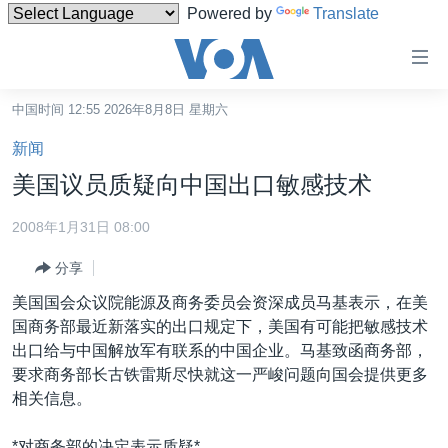
Powered by
Translate
无
障
碍
中国时间 12:55 2026年8月8日 星期六
主页
链
新闻
接
美国
美国议员质疑向中国出口敏感技术
跳
中国
转
2008年1月31日 08:00
台湾
到
分享
内
港澳
容
美国国会众议院能源及商务委员会资深成员马基表示，在美
国际
跳
国商务部最近新落实的出口规定下，美国有可能把敏感技术
转
分类新闻
最新国际新闻
出口给与中国解放军有联系的中国企业。马基致函商务部，
到
要求商务部长古铁雷斯尽快就这一严峻问题向国会提供更多
美中关系
印太
经济·金融·贸易
导
相关信息。
航
热点专题
中东
人权·法律·宗教
跳
*对商务部的决定表示质疑*