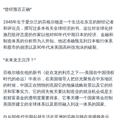
VOA视频
欧洲
科教·文娱·体健
白宫要闻
转
*曾经预言正确*
到
VOA今日焦点
非洲
军事
国会报道
检
中文广播
美洲
劳工
美中关系
1948年生于爱尔兰的芬格尔顿是一个生活在东京的财经记者
索
和评论员，撰写过多本有关全球经济的书。这位对全球化持
全球议题
环境
美国建国250周年
激烈批评态度的作家以他对80年代中期日本的经济、金融和
关注我们
埃博拉疫情
制造体系的分析而为人所知。他还准确预见到日本银行体系
和股市的崩溃以及90年代末美国高科技泡沫的破裂。
美国之音专访
重要讲话与声明
*未来龙主沉浮？*
台海两岸关系
其他语言网站
芬格尔顿在他的新书《处在龙的利爪之下──美国在中国强权
南中国海争端
时代的命运》中表示，在美国领导人把目光聚焦在中东地区
的时候，中国正在悄悄的巩固它的地缘战略前景以及它的经
关注西藏
济和军事实力。它的得失攸关要比制造业的就业机会或是主
关注新疆
权财富基金的透明度重要得多。它事关哪一个国家将会控制
美国所建立的全球体系以及那些融入到这一体系的国家。
GEN Z 看美国
自从80年代中期起就生活在亚洲的芬格尔顿在华盛顿表示，