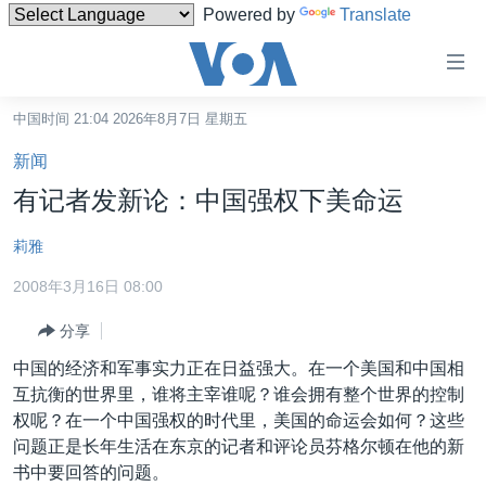
Powered by
Translate
无
障
碍
中国时间 21:04 2026年8月7日 星期五
主页
链
新闻
接
美国
有记者发新论：中国强权下美命运
跳
中国
转
莉雅
台湾
到
2008年3月16日 08:00
内
港澳
容
分享
国际
跳
中国的经济和军事实力正在日益强大。在一个美国和中国相
转
分类新闻
最新国际新闻
互抗衡的世界里，谁将主宰谁呢？谁会拥有整个世界的控制
到
美中关系
印太
经济·金融·贸易
权呢？在一个中国强权的时代里，美国的命运会如何？这些
导
问题正是长年生活在东京的记者和评论员芬格尔顿在他的新
航
热点专题
中东
人权·法律·宗教
书中要回答的问题。
跳