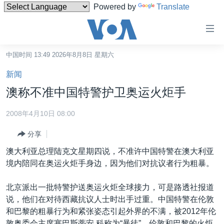
Powered by
Translate
无
障
碍
中国时间 13:49 2026年8月8日 星期六
主页
链
新闻
接
美国
澳称不准中国特警护卫奥运火炬手
跳
中国
转
2008年4月10日 08:00
台湾
到
分享
内
港澳
容
澳大利亚总理陆克文星期四说，不准许中国特警在澳大利亚
国际
跳
境内陪同在奥运火炬手身边，因为他们对抗议者行为粗暴。
转
分类新闻
最新国际新闻
到
北京派出一批特警护送奥运火炬全球接力，可是路透社报道
美中关系
印太
经济·金融·贸易
导
说，他们在对待西藏抗议人士时出手过重。中国特警在伦敦
航
热点专题
中东
人权·法律·宗教
和巴黎的粗暴行为和紧张姿态引起外界的不满，被2012年伦
跳
敦奥委会主席塞巴斯蒂安.科称为“暴徒”。伦敦和巴黎的火炬