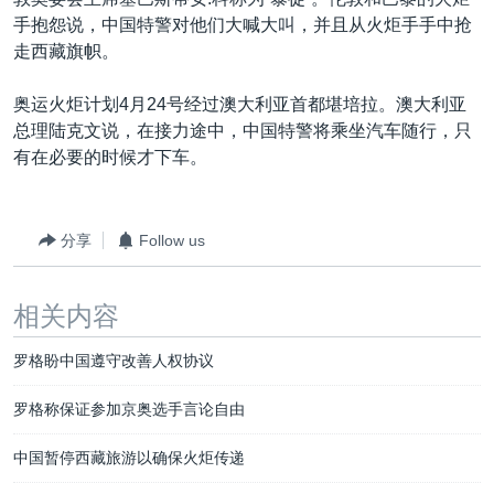
VOA视频
欧洲
科教·文娱·体健
白宫要闻
转
手抱怨说，中国特警对他们大喊大叫，并且从火炬手手中抢
到
VOA今日焦点
非洲
军事
国会报道
走西藏旗帜。
检
中文广播
美洲
劳工
美中关系
索
奥运火炬计划4月24号经过澳大利亚首都堪培拉。澳大利亚
全球议题
环境
美国建国250周年
总理陆克文说，在接力途中，中国特警将乘坐汽车随行，只
关注我们
有在必要的时候才下车。
埃博拉疫情
美国之音专访
分享
Follow us
重要讲话与声明
台海两岸关系
其他语言网站
相关内容
南中国海争端
罗格盼中国遵守改善人权协议
关注西藏
关注新疆
罗格称保证参加京奥选手言论自由
GEN Z 看美国
中国暂停西藏旅游以确保火炬传递