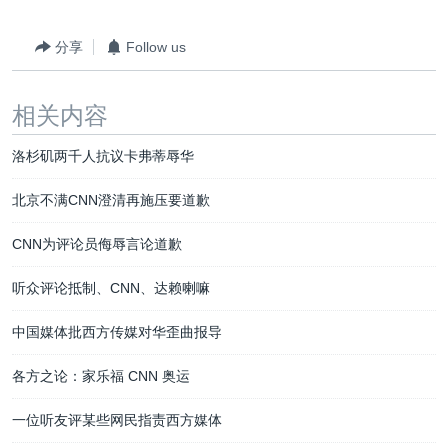
分享
Follow us
相关内容
洛杉矶两千人抗议卡弗蒂辱华
北京不满CNN澄清再施压要道歉
CNN为评论员侮辱言论道歉
听众评论抵制、CNN、达赖喇嘛
中国媒体批西方传媒对华歪曲报导
各方之论：家乐福 CNN 奥运
一位听友评某些网民指责西方媒体