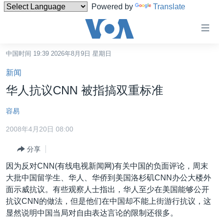
Powered by
Translate
无
障
碍
中国时间 19:39 2026年8月9日 星期日
主页
链
新闻
接
美国
华人抗议CNN 被指搞双重标准
跳
中国
转
容易
台湾
到
2008年4月20日 08:00
内
港澳
容
分享
国际
跳
因为反对CNN(有线电视新闻网)有关中国的负面评论，周末
转
分类新闻
最新国际新闻
大批中国留学生、华人、华侨到美国洛杉矶CNN办公大楼外
到
美中关系
印太
经济·金融·贸易
面示威抗议。有些观察人士指出，华人至少在美国能够公开
导
抗议CNN的做法，但是他们在中国却不能上街游行抗议，这
航
热点专题
中东
人权·法律·宗教
显然说明中国当局对自由表达言论的限制还很多。
跳