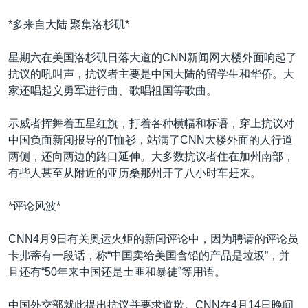
VOA视频
欧洲
科教·文娱·体健
白宫要闻
转
*多来自大陆 聚集洛杉矶*
到
VOA今日焦点
非洲
军事
国会报道
检
中文广播
美洲
劳工
美中关系
星期六在美国洛杉矶日落大道的CNN新闻网大楼外面响起了
索
抗议的吼叫声，抗议者主要是中国大陆的留学生和华侨。大
全球议题
环境
美国建国250周年
家还唱起义勇军进行曲、歌唱祖国等歌曲。
关注我们
埃博拉疫情
示威者挥舞着五星红旗，打着各种横幅和标语，穿上抗议对
美国之音专访
中国负面新闻报导的T恤衫，站满了CNN大楼外面的人行道
重要讲话与声明
两侧，还向两边的路口延伸。大多数抗议者住在加州南部，
有些人甚至从附近的亚历桑那州开了八小时车赶来。
台海两岸关系
其他语言网站
南中国海争端
*评论风波*
关注西藏
CNN4月9日有关奥运火炬的新闻评论中，因为聘请的评论员
关注新疆
卡弗蒂有一段话，称“中国卖给美国含铅的产品是垃圾”，并
且还有“50年来中国还是土匪和暴徒”等用语。
GEN Z 看美国
中国外交部就此提出抗议并要求道歉。CNN在4月14日晚间