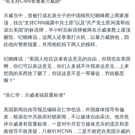
*有支持CNN者遭暴力威胁*
示威当中，曾被打成右派分子的中国移民纪晓峰爬上商家屋
顶，挂出“支持CNN揭露中共土匪”以及“共产党土匪间谍帮凶
滚出美国”的标语牌，半小时后标语牌被两名示威者爬上屋顶
砸毁。纪晓峰说，这两人还拿着打火机，以暴力威胁他，因
此他向警察报案，并用相机拍下两人的模样。
纪晓峰说：“美国人给抗议者表达意见的自由，但我也在美国
啊，你们可以表达意见，你们人多就不许我表达意见，上来
把我的东西抢了砸了，你说这是不是一帮暴徒，穷凶极恶
啊？”
*吴仁华：示威者搞双重标准*
美国新闻自由导报总编辑吴仁华也说，外国媒体报导有偏
差，根源在中共政府封锁新闻，不让媒体自由采访。他并批
评示威者有双重标准，一是对中共官方媒体充斥的谎言和歪
曲报导不敢质疑，只敢针对CNN，二是不敢把在美国示威的