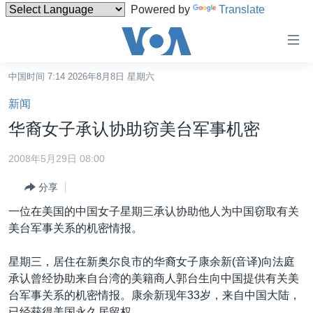
Powered by
Translate
无
障
碍
中国时间 7:14 2026年8月8日 星期六
主页
链
新闻
接
美国
华裔女子承认协助窃美台军事机密
跳
中国
转
2008年5月29日 08:00
台湾
到
分享
内
港澳
容
一位在美国的中国女子星期三承认协助他人为中国窃取有关
国际
跳
美台军事关系的机密情报。
转
分类新闻
最新国际新闻
到
星期三，居住在新奥尔良市的华裔女子康余新(音译)向法庭
美中关系
印太
经济·金融·贸易
导
承认曾经协助来自台湾的美籍商人郭台生向中国提供有关美
航
热点专题
中东
人权·法律·宗教
台军事关系的机密情报。康余新现年33岁，来自中国大陆，
跳
已经获得美国永久居留权。