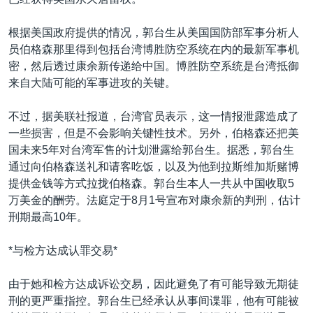
VOA视频
欧洲
科教·文娱·体健
白宫要闻
转
到
VOA今日焦点
非洲
军事
国会报道
根据美国政府提供的情况，郭台生从美国国防部军事分析人
检
员伯格森那里得到包括台湾博胜防空系统在内的最新军事机
中文广播
美洲
劳工
美中关系
索
密，然后透过康余新传递给中国。博胜防空系统是台湾抵御
全球议题
环境
美国建国250周年
来自大陆可能的军事进攻的关键。
关注我们
埃博拉疫情
不过，据美联社报道，台湾官员表示，这一情报泄露造成了
美国之音专访
一些损害，但是不会影响关键性技术。另外，伯格森还把美
国未来5年对台湾军售的计划泄露给郭台生。据悉，郭台生
重要讲话与声明
通过向伯格森送礼和请客吃饭，以及为他到拉斯维加斯赌博
台海两岸关系
提供金钱等方式拉拢伯格森。郭台生本人一共从中国收取5
其他语言网站
万美金的酬劳。法庭定于8月1号宣布对康余新的判刑，估计
南中国海争端
刑期最高10年。
关注西藏
*与检方达成认罪交易*
关注新疆
GEN Z 看美国
由于她和检方达成诉讼交易，因此避免了有可能导致无期徒
刑的更严重指控。郭台生已经承认从事间谍罪，他有可能被