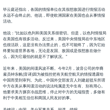
毕云庭还指出，各国的情报单位在其假想敌国进行情报活动
永远不会终止的。他说，即使欧洲国家在美国也会从事情报
活动。
他说：“比如以色列和美国关系很密切。但是，以色列情报局
在美国也有很多活动。反过来，美国中央情报局在中东地区
也很活跃，这是没有办法禁止的，也不可能终了，因为它始
终要知道世界各地，无论是友国、敌国或是假想敌在做什
么，因为它最怕的就是不了解状况。”
近年来，美国的间谍风波不断。今年2月，波音公司的华裔
雇员钟东帆(音译)因为被指控把有关航空航天的情报透露给
中国而受到审判。为此，中国外交部发言人刘建超驳斥所谓
中方在美从事间谍活动的说法纯属是无中生有、别有用心。
他要求美方摒弃冷战思维，停止对中方的无端指责，多做有
利于中美相互信任和两国人民友好的事。
关键词：中国，美台军事关系，间谍，情报