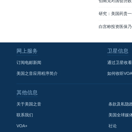
伯南克对国会历数
研究：美国药贵一
白宫称投资医保乃
网上服务
卫星信息
订阅电邮新闻
通过卫星收看
美国之音应用程序简介
如何收听VO
其他信息
关于美国之音
条款及私隐
关注我们
联系我们
美国全球媒
VOA+
社论