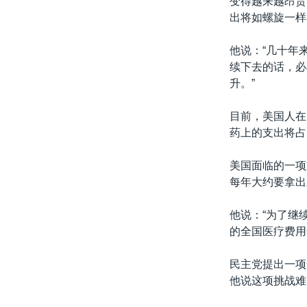
变得越来越昂贵
转
出将如螺旋一样
VOA今日焦点
非洲
军事
国会报道
到
检
中文广播
美洲
劳工
美中关系
他说：“几十年
索
续下去的话，必
全球议题
环境
美国建国250周年
升。”
埃博拉疫情
目前，美国人在
美国之音专访
药上的支出将占
重要讲话与声明
美国面临的一项
台海两岸关系
每年大约要拿出
南中国海争端
他说：“为了继
关注西藏
的全国医疗费用
关注新疆
民主党提出一项
GEN Z 看美国
他说这项挑战难