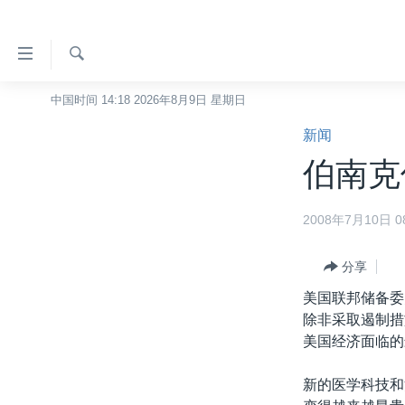
无
障
碍
检
中国时间 14:18 2026年8月9日 星期日
主页
索
链
新闻
美国
接
伯南克
中国
跳
转
台湾
2008年7月10日 08
到
港澳
内
容
分享
国际
跳
美国联邦储备委
分类新闻
最新国际新闻
转
除非采取遏制措
到
美中关系
印太
经济·金融·贸易
美国经济面临的
导
热点专题
中东
人权·法律·宗教
航
新的医学科技和
跳
VOA视频
欧洲
科教·文娱·体健
白宫要闻