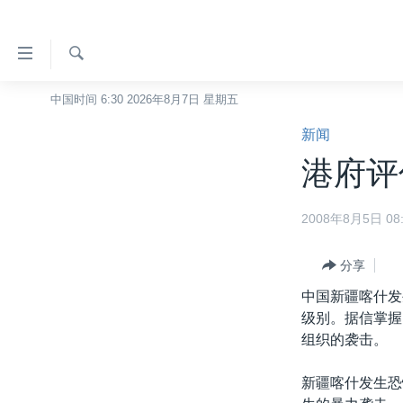
无
障
碍
检
中国时间 6:30 2026年8月7日 星期五
主页
索
链
新闻
美国
接
港府评
中国
跳
转
台湾
2008年8月5日 08:
到
港澳
内
容
分享
国际
跳
中国新疆喀什发
分类新闻
最新国际新闻
转
级别。据信掌握
到
美中关系
印太
经济·金融·贸易
组织的袭击。
导
热点专题
中东
人权·法律·宗教
航
新疆喀什发生恐
跳
VOA视频
欧洲
科教·文娱·体健
白宫要闻