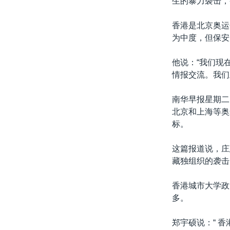
生的暴力袭击，
转
VOA今日焦点
非洲
军事
国会报道
到
香港是北京奥运
检
中文广播
美洲
劳工
美中关系
为中度，但保安
索
全球议题
环境
美国建国250周年
他说：“我们现
埃博拉疫情
情报交流。我们
美国之音专访
南华早报星期二
重要讲话与声明
北京和上海等奥
标。
台海两岸关系
南中国海争端
这篇报道说，庄
藏独组织的袭击
关注西藏
关注新疆
香港城市大学政
多。
GEN Z 看美国
郑宇硕说：“ 