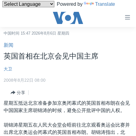
Powered by
Translate
无
障
碍
中国时间 15:47 2026年8月6日 星期四
主页
链
新闻
接
美国
英国首相在北京会见中国主席
跳
中国
转
大卫
台湾
到
2008年8月22日 08:00
内
港澳
容
分享
国际
跳
星期五抵达北京准备参加京奥闭幕式的英国首相布朗在会见
转
分类新闻
最新国际新闻
中国国家主席胡锦涛的时候，避免公开批评中国的人权。
到
美中关系
印太
经济·金融·贸易
导
胡锦涛星期五在人民大会堂会晤前往北京观看奥运会比赛并
航
热点专题
中东
人权·法律·宗教
出席北京奥运会闭幕式的英国首相布朗。胡锦涛指出，北
跳