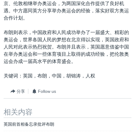
VOA视频
欧洲
科教·文娱·体健
白宫要闻
京、伦敦相继举办奥运会，为两国深化合作提供了良好机
转
遇。中方愿同英方分享举办奥运会的经验，落实好双方奥运
到
VOA今日焦点
非洲
军事
国会报道
合作计划。
检
中文广播
美洲
劳工
美中关系
索
布朗则表示，中国政府和人民成功举办了一届盛大、精彩的
全球议题
环境
美国建国250周年
奥运会，世界各国人民的梦想在北京得以实现，英国政府和
关注我们
埃博拉疫情
人民对此表示热烈祝贺。布朗并且表示，英国愿意借鉴中国
在举办奥运会和一些体育项目上取得的成功经验，把伦敦奥
美国之音专访
运会办成一届高水平的体育盛会。
重要讲话与声明
关键词：英国，布朗，中国，胡锦涛，人权
台海两岸关系
其他语言网站
南中国海争端
分享
Follow us
关注西藏
相关内容
关注新疆
GEN Z 看美国
英国前首相备忘录批评布朗