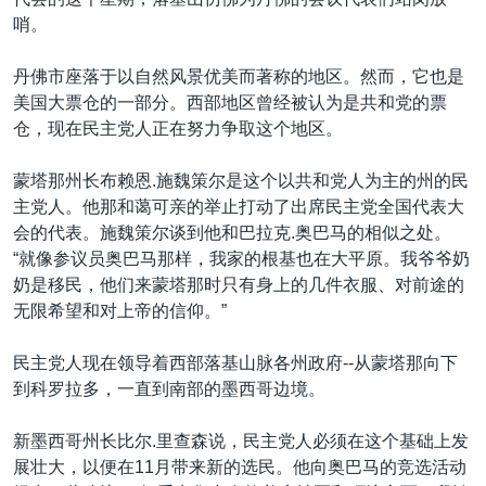
VOA视频
欧洲
科教·文娱·体健
白宫要闻
转
哨。
到
VOA今日焦点
非洲
军事
国会报道
检
丹佛市座落于以自然风景优美而著称的地区。然而，它也是
中文广播
美洲
劳工
美中关系
索
美国大票仓的一部分。西部地区曾经被认为是共和党的票
全球议题
环境
美国建国250周年
仓，现在民主党人正在努力争取这个地区。
关注我们
埃博拉疫情
蒙塔那州长布赖恩.施魏策尔是这个以共和党人为主的州的民
美国之音专访
主党人。他那和蔼可亲的举止打动了出席民主党全国代表大
会的代表。施魏策尔谈到他和巴拉克.奥巴马的相似之处。
重要讲话与声明
“就像参议员奥巴马那样，我家的根基也在大平原。我爷爷奶
台海两岸关系
奶是移民，他们来蒙塔那时只有身上的几件衣服、对前途的
其他语言网站
无限希望和对上帝的信仰。”
南中国海争端
关注西藏
民主党人现在领导着西部落基山脉各州政府--从蒙塔那向下
到科罗拉多，一直到南部的墨西哥边境。
关注新疆
GEN Z 看美国
新墨西哥州长比尔.里查森说，民主党人必须在这个基础上发
展壮大，以便在11月带来新的选民。他向奥巴马的竞选活动