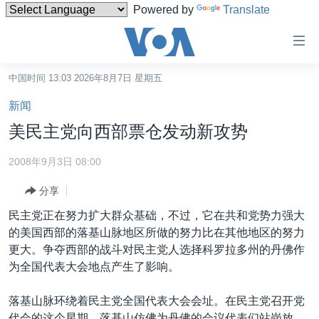
Powered by
Translate
无
障
碍
中国时间 13:03 2026年8月7日 星期五
主页
链
新闻
接
美国
美民主党向西部票仓发动新攻势
跳
中国
转
2008年9月3日 08:00
台湾
到
分享
内
港澳
容
民主党正在努力扩大群众基础，不过，它在共和党势力强大
国际
跳
的美国西部的落基山脉地区所做的努力比在其他地区的努力
转
分类新闻
最新国际新闻
更大。争夺西部的战斗对民主党人选择科罗拉多州的丹佛作
到
为全国代表大会地点产生了影响。
美中关系
印太
经济·金融·贸易
导
航
热点专题
中东
人权·法律·宗教
落基山脉环绕着民主党全国代表大会会址。在民主党召开党
跳
代会的这个星期，落基山仿佛为丹佛的会议代表们站岗放