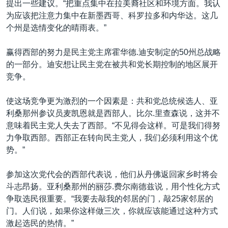
提出一些建议。“把重点集中在拉美裔社区和环境方面。我认
为应该把注意力集中在新墨西哥、科罗拉多和内华达。这几
个州是选情变化的晴雨表。”
赢得西部的努力是民主党主席霍华德.迪安制定的50州总战略
的一部分。迪安想让民主党在被共和党长期控制的地区展开
竞争。
使这场竞争更为激烈的一个因素是：共和党总统候选人、亚
利桑那州参议员麦凯恩就是西部人。比尔.里查森说，这并不
意味着民主党人失去了西部。“不见得会这样。可是我们得努
力争取西部。西部正在转向民主党人，我们必须利用这个优
势。”
参加这次党代会的西部代表说，他们从丹佛返回家乡时将会
斗志昂扬。亚利桑那州的丽莎.费尔南德兹说，用个性化方式
争取选民很重要。“我要去敲我的邻居的门，敲25家邻居的
门。人们说，如果你这样做三次，你就应该能通过这种方式
激起选民的热情。”