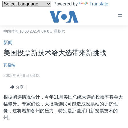
Powered by
Translate
无
障
碍
中国时间 18:50 2026年8月8日 星期六
主页
链
新闻
接
美国
美国投票新技术给大选带来新挑战
跳
中国
转
瓦格纳
台湾
到
2008年9月8日 08:00
内
港澳
容
分享
国际
跳
根据初选情况估计，今年11月美国总统大选的投票率将会大
转
分类新闻
最新国际新闻
幅攀升。专家们说，大批新选民可能造成投票站的拥挤现
到
美中关系
印太
经济·金融·贸易
像，这将增加各州的压力，特别是那些采用新投票技术的
导
州。
航
热点专题
中东
人权·法律·宗教
跳