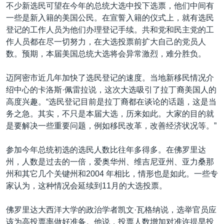
VOA视频
欧洲
科教·文娱·体健
白宫要闻
不少新选民可望在今年的总统大选中投下选票，他们中间有
转
一些是新入籍的美国公民。在宣誓入籍的仪式上，就有选民
到
VOA今日焦点
非洲
军事
国会报道
登记的工作人员为他们办理登记手续。共和党和民主党的工
检
中文广播
美洲
劳工
美中关系
作人员都在尽一切努力，在大选投票前扩大自己的党员人
索
数。预期，本届美国总统大选将会异常激烈，难分胜负。
全球议题
环境
美国建国250周年
关注我们
埃博拉疫情
迈阿密市近几年加快了选民登记的速度。当地新移民情况介
绍中心的卡洛斯·佩雷拉说，这次大选吸引了拉丁裔美国人的
美国之音专访
高度兴趣。“选民登记目前是拉丁裔都在谈论的话题，这是当
重要讲话与声明
务之急。其实，不只是本届大选，历来如此。大家的目的就
是要解决一些重要问题，例如移民改革，改善经济状况等。”
台海两岸关系
其他语言网站
南中国海争端
参加今年总统初选的选民人数比往年多得多。在佛罗里达
州，人数是过去的一倍，爱奥华州、维吉尼亚州、亚力桑那
关注西藏
州和其它几个关键州和2004 年相比，情形也是如此。一些专
关注新疆
家认为，这种情况会延续到11月的大选投票。
GEN Z 看美国
佛罗里达大西洋大学的政治学者凯文·瓦格纳说，选举官员应
该为高投票率做好准备。他说，投票人数增加对准许提早投