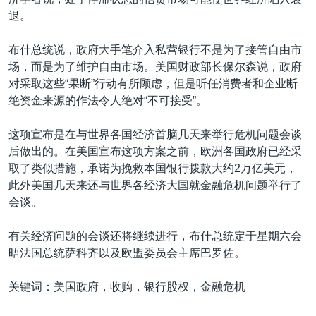
VOA视频
欧洲
科教·文娱·体健
白宫要闻
转
退。
到
VOA今日焦点
非洲
军事
国会报道
检
布什总统说，政府大手笔介入私营银行不是为了接管自由市
中文广播
美洲
劳工
美中关系
索
场，而是为了维护自由市场。美国财政部长保尔森说，政府
全球议题
环境
美国建国250周年
对采取这些“果断”行动有所顾虑，但是听任消费者和企业断
关注我们
绝资金来源的作法令人绝对“不可接受”。
埃博拉疫情
美国之音专访
这项宣布是在与世界各国经济首脑几天来举行危机问题会谈
后做出的。在美国宣布这项方案之前，欧洲各国政府已经采
重要讲话与声明
取了类似措施，承诺为挽救本国银行拨款大约2万亿美元，
台海两岸关系
此外美国几天来还与世界各经济大国就金融危机问题举行了
其他语言网站
会谈。
南中国海争端
关注西藏
有关经济问题的会谈还将继续进行，布什总统定于星期六会
晤法国总统萨科齐以及欧盟委员会主席巴罗佐。
关注新疆
GEN Z 看美国
关键词：美国政府，收购，银行股权，金融危机