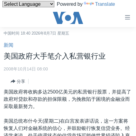
Powered by
Translate
无
障
碍
中国时间 18:40 2026年8月7日 星期五
主页
链
新闻
接
美国
美国政府大手笔介入私营银行业
跳
中国
转
2008年10月14日 08:00
台湾
到
分享
内
港澳
容
美国政府将收购多达2500亿美元的私营银行股票，并提高了
国际
跳
政府对贷款和存款的担保限额，为挽救陷于困境的金融业而
转
分类新闻
最新国际新闻
采取最新努力。
到
美中关系
印太
经济·金融·贸易
导
美国总统布什今天(星期二)在白宫发表讲话说，这一方案将
航
热点专题
中东
人权·法律·宗教
恢复人们对金融系统的信心，并鼓励银行恢复信贷业务。经
跳
济学者说，处于停滞状态的信贷市场可能使世界经济陷入衰