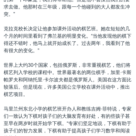
VOA视频
欧洲
科教·文娱·体健
白宫要闻
转
求去做。他那时在三年级，跟每一个他碰到的大人都发生冲
到
VOA今日焦点
非洲
军事
国会报道
突。”
检
中文广播
美洲
劳工
美中关系
索
克拉克校长决定让他参加课外活动的棋艺班。她在短短的几
全球议题
环境
美国建国250周年
个月的时间里看到了弗兰基的明显变化。“当他发现他的棋下
关注我们
得还不错时，他马上就开始成长了。过去两年，我看到了他
埃博拉疫情
有很大的变化。”
美国之音专访
世界上大约30个国家，包括俄罗斯，非常重视棋艺，他们将
重要讲话与声明
棋艺列入学校的课程中。世界最著名的两位棋手，加里·卡斯
台海两岸关系
帕罗夫和阿纳托里·卡尔波夫都是俄罗斯人。美国在这方面比
其他语言网站
较落后。但是现在，许多美国公立学校在课外活动中，推出
南中国海争端
棋艺项目。
关注西藏
马里兰州东北小学的棋艺班开办人和教练吉姆·菲特说，专家
关注新疆
们一致认为下棋对孩子们的大脑发育有好处，有的些孩子甚
GEN Z 看美国
至早在两岁时就开始学下棋。“专家们坚定地说，下棋有助于
孩子们的智力发展，下棋有助于提高孩子们学习数学和阅读