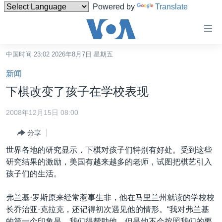
Powered by
Translate
无
障
碍
中国时间 23:02 2026年8月7日 星期五
主页
链
新闻
接
美国
下棋改变了孩子在学校表现
跳
中国
转
2008年12月15日 08:00
台湾
到
分享
内
港澳
容
世界各地的研究显示，下棋对孩子们特别有好处。受到这些
国际
跳
研究结果的激励，美国有越来越多的老师，试图把棋艺引入
转
分类新闻
最新国际新闻
孩子们的生活。
到
美中关系
印太
经济·金融·贸易
导
弗兰基·罗斯原来经常惹事生非，他在马里兰州就读的学校校
航
热点专题
中东
人权·法律·宗教
长乔治亚·克拉克，还记得初次遇见他的情形。“我对弗兰基
跳
的第一个印象是，我们得帮助他。但是他不会按照我们的要