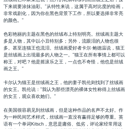
VOA视频
欧洲
科教·文娱·体健
白宫要闻
转
下来就要涂抹油彩。"从特性来说，这属于高对比度的绘画，
到
VOA今日焦点
非洲
军事
国会报道
非常戏剧化，因为你在黑色背景下工作，所以要选择非常亮
检
的颜色。"
中文广播
美洲
劳工
美中关系
索
全球议题
环境
美国建国250周年
色彩艳丽的主题在黑色的丝绒布上特别明亮。丝绒画主题大
关注我们
多是人物，其中以小丑特别多；另外，流眼泪的人物也很
埃博拉疫情
多。甚至连猫王也流泪。丝绒画爱好者卡尔·鲍德温说，猫王
美国之音专访
是丝绒画上出现最多的人物之一。"猫王在所有事情上都可以
称王，对吧？他是摇滚乐之王，一点也不奇怪，他也是丝绒
重要讲话与声明
画之王。"
台海两岸关系
其他语言网站
卡尔认为猫王是丝绒画之王，他的妻子凯伦则找到了丝绒画
南中国海争端
的女王。凯伦说："我认为那些漂亮的裸体女性称得上丝绒画
关注西藏
的女王，观众喜欢她们。"
关注新疆
在美国很容易见到丝绒画，但是这种作品的名声不太好。作
GEN Z 看美国
为一种民间艺术样式，丝绒画一直没有赢得足够的尊重。英
语有一个单词Kitsch，意思是庸俗、低劣，评论家经常用这