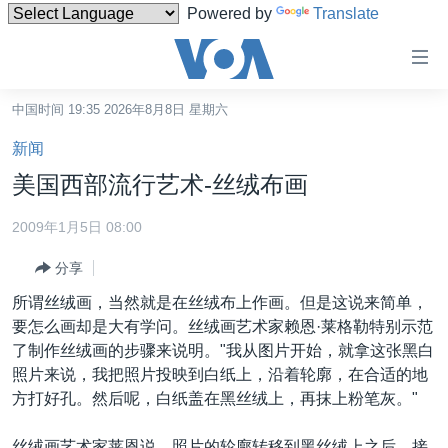
Powered by
Translate
无
障
碍
中国时间 19:35 2026年8月8日 星期六
主页
链
新闻
接
美国
美国西部流行艺术-丝绒布画
跳
中国
转
2009年1月5日 08:00
台湾
到
分享
内
港澳
容
所谓丝绒画，当然就是在丝绒布上作画。但是这说来简单，
国际
跳
要怎么画却是大有学问。丝绒画艺术家赖恩·莱格勒特别示范
转
分类新闻
最新国际新闻
了制作丝绒画的步骤来说明。"我从图片开始，就拿这张黑白
到
照片来说，我把照片投映到白纸上，沿着轮廓，在合适的地
美中关系
印太
经济·金融·贸易
导
方打好孔。然后呢，白纸盖在黑丝绒上，再抹上粉笔灰。"
航
热点专题
中东
人权·法律·宗教
跳
丝绒画艺术家莱恩说，照片的轮廓转移到黑丝绒上之后，接