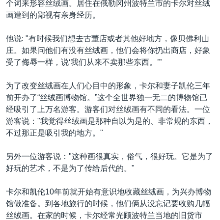
个词来形容丝绒画。居住在俄勒冈州波特兰市的卡尔对丝绒
画遭到的鄙视有亲身经历。
他说: "有时候我们想去古董店或者其他好地方，像贝佛利山
庄。如果问他们有没有丝绒画，他们会将你扔出商店，好象
受了侮辱一样，说‘我们从来不卖那些东西。’”
为了改变丝绒画在人们心目中的形象，卡尔和妻子凯伦三年
前开办了“丝绒画博物馆。”这个全世界独一无二的博物馆已
经吸引了上万名游客。游客们对丝绒画有不同的看法。一位
游客说："我觉得丝绒画是那种自以为是的、非常规的东西，
不过那正是吸引我的地方。"
另外一位游客说："这种画很真实，俗气，很好玩。它是为了
好玩的艺术，不是为了传给后代的。"
卡尔和凯伦10年前就开始有意识地收藏丝绒画，为兴办博物
馆做准备。到各地旅行的时候，他们俩从没忘记要收购几幅
丝绒画。在家的时候，卡尔经常光顾波特兰当地的旧货市