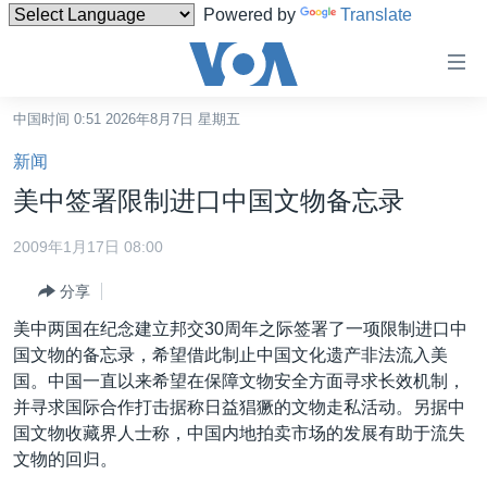
Powered by
Translate
无
障
碍
中国时间 0:51 2026年8月7日 星期五
主页
链
新闻
接
美国
美中签署限制进口中国文物备忘录
跳
中国
转
2009年1月17日 08:00
台湾
到
分享
内
港澳
容
美中两国在纪念建立邦交30周年之际签署了一项限制进口中
国际
跳
国文物的备忘录，希望借此制止中国文化遗产非法流入美
转
分类新闻
最新国际新闻
国。中国一直以来希望在保障文物安全方面寻求长效机制，
到
并寻求国际合作打击据称日益猖獗的文物走私活动。另据中
美中关系
印太
经济·金融·贸易
导
国文物收藏界人士称，中国内地拍卖市场的发展有助于流失
航
热点专题
中东
人权·法律·宗教
文物的回归。
跳