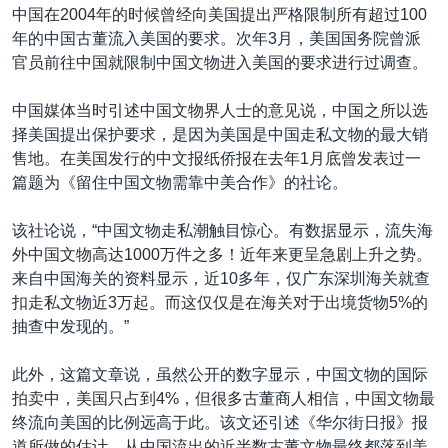
中国在2004年的时候曾经向美国提出严格限制所有超过100
年的中国古董流入美国的要求。次年3月，美国国务院曾派
官员前往中国就限制中国文物进入美国的要求进行过调查。
中国媒体当时引述中国文物界人士的意见说，中国之所以选
择美国提出保护要求，是因为美国是中国走私文物的最大销
售地。在美国发行的中文报纸侨报在去年1月底曾发表过一
篇题为《留住中国文物需靠中美合作》的社论。
该社论说，“中国文物走私潮触目惊心。有数据显示，流失海
外中国文物高达1000万件之多！近年来更呈急剧上升之势。
来自中国海关的资料显示，近10多年，仅广东深圳海关就查
扣走私文物近3万起。而这仅仅是在海关对于出境货物5%的
抽查中发现的。”
此外，这篇文章说，虽然公开的数字显示，中国文物的国际
拍卖中，美国只占到4%，但很多古董商人相信，中国文物最
终流向美国的比例远高于此。该文还引述《华尔街日报》报
道所做的估计，从中国流出的近半数古董文物最终都落到美