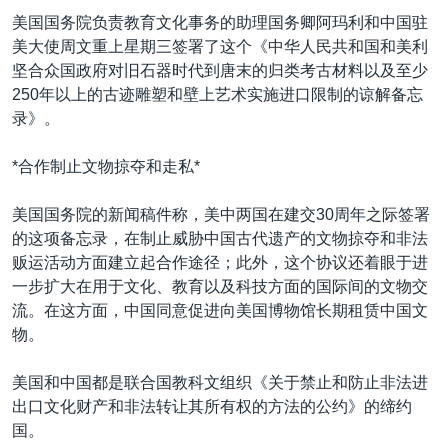
VOA视频
欧洲
科教·文娱·体健
白宫要闻
转
美国国务院负责教育文化事务的助理国务卿阿玛利和中国驻
到
VOA今日焦点
非洲
军事
国会报道
美大使周文重上星期三签署了这个《中华人民共和国和美利
检
坚合众国政府对旧石器时代到唐末的归类考古材料以及至少
中文广播
美洲
劳工
美中关系
索
250年以上的古迹雕塑和壁上艺术实施进口限制的谅解备忘
全球议题
环境
美国建国250周年
录》。
关注我们
埃博拉疫情
*合作制止文物掠夺和走私*
美国之音专访
美国国务院的新闻稿件称，美中两国在建交30周年之际签署
重要讲话与声明
的这项备忘录，在制止威胁中国古代遗产的文物掠夺和非法
台海两岸关系
贩运活动方面建立起合作途径；此外，这个协议还着眼于进
其他语言网站
一步扩大在用于文化、教育以及科技方面的国际间的文物交
南中国海争端
流。在这方面，中国同意促进向美国博物馆长期租赁中国文
关注西藏
物。
关注新疆
美国和中国都是联合国教科文组织《关于禁止和防止非法进
GEN Z 看美国
出口文化财产和非法转让其所有权的方法的公约》的缔约
国。