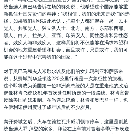
VOA视频
欧洲
科教·文娱·体健
白宫要闻
转
统当选人奥巴马告诉在场的群众说，他希望这个国家能够重
到
VOA今日焦点
非洲
军事
国会报道
新抓住开国先贤们的精神：“我相信，我们的未来是我们的选
检
择，如果我们能够彼此承认，把每个人都汇聚在一起，民主
中文广播
美洲
劳工
美中关系
索
党人、共和党人、独立派人士、北方、南方，东部和西部、
全球议题
环境
美国建国250周年
黑人、白人、拉美人、亚裔、印第安人、同性恋者和异性恋
关注我们
者、残疾人与非残疾人，这样我们将不仅能够在渴求希望和
埃博拉疫情
机会的地方重建希望和机会，而且或许，只是或许，我们可
美国之音专访
能在这个过程中完善我们的国家。”
重要讲话与声明
对于奥巴马和夫人米歇尔以及他们的女儿玛利亚和萨莎来
台海两岸关系
说，从费城到华盛顿这220公里行程是一次象征性的旅程。
其他语言网站
这个即将成为美国第一位非洲裔总统的人是在重走他的政治
南中国海争端
偶像林肯总统1861年首次赴任时所走的一段路线。林肯宣告
关注西藏
废除美国的奴隶制。在当选总统前，林肯和奥巴马一样，也
在伊利诺伊州度过了成年以后的不少岁月。
关注新疆
GEN Z 看美国
离开费城之后，火车在德拉瓦州威明顿市停车，这里是副总
统当选人乔.拜登的家乡。拜登在上车前对冒着冬季严寒欢送