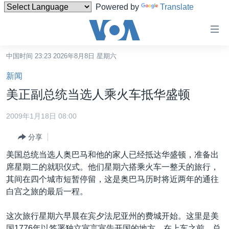
Powered by
Translate
无
障
碍
中国时间 23:23 2026年8月8日 星期六
主页
链
新闻
接
美国
美正副总统当选人乘火车抵华盛顿
跳
中国
转
2009年1月18日 08:00
台湾
到
分享
内
港澳
容
美国总统当选人奥巴马和他的家人已经抵达华盛顿，准备出
国际
跳
席星期二的就职仪式。他们星期六搭乘火车一整天的旅行，
转
分类新闻
最新国际新闻
其间在四个城市短暂停留，这是奥巴马历时将近两年的通往
到
白宫之旅的最后一程。
美中关系
印太
经济·金融·贸易
导
航
热点专题
中东
人权·法律·宗教
这次旅行星期六早晨在宾夕法尼亚州的费城开始。这里是美
跳
国1776年以签署独立宣言宣告开国的地方。在上车之前，总