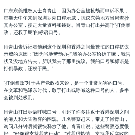
VOA视频
欧洲
科教·文娱·体健
白宫要闻
转
广东东莞维权人士肖青山，因为办公室被抢劫而申诉不果，
到
VOA今日焦点
非洲
军事
国会报道
星期天中午来到深圳罗湖口岸示威，抗议东莞地方当局查抄
检
中文广播
美洲
劳工
美中关系
其办公室，搜走大量资料和钱财。肖青山打出并高呼“打倒暴
索
政，还权于民”的标语口号。
全球议题
环境
美国建国250周年
关注我们
埃博拉疫情
肖青山告诉记者他到这个深圳和香港之间最繁忙的口岸抗议
示威的原因：“因为当地劳动办把我的办公室给拆了嘛，我告
美国之音专访
状又没地方告去，所以我去了那里抗议。我的口号和标语是
重要讲话与声明
打倒暴政，还权于民。”
台海两岸关系
其他语言网站
“打倒暴政”对于共产党政权来说，是一个非常厉害的口号。
南中国海争端
在文革和毛泽东时代，敢于打出或呼喊这种口号的人，多半
会被判处极刑。
关注西藏
关注新疆
肖青山打出标语呼喊口号，引起了许多往返于香港深圳之间
的港人和大陆游客的围观。几名警察赶来，带走了肖青山，
GEN Z 看美国
询问几分钟后就很快释放了他。肖青山说，这些警察态度很
好，“好像很支持我的行动”。“对我很热情，支持我反腐败的