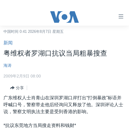
无
障
碍
中国时间 0:41 2026年8月7日 星期五
主页
链
新闻
接
美国
粤维权者罗湖口抗议当局粗暴搜查
跳
中国
转
海涛
台湾
到
2009年2月9日 08:00
内
港澳
容
分享
国际
跳
广东维权人士肖青山在深圳罗湖口岸打出“打倒暴政”标语并
转
分类新闻
最新国际新闻
呼喊口号，警察带走他后经询问又释放了他。深圳评论人士
到
美中关系
印太
经济·金融·贸易
说，警察文明执法主要是受到香港的影响。
导
航
热点专题
中东
人权·法律·宗教
*抗议东莞地方当局搜走资料和钱财*
跳