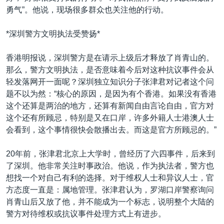
勇气”。他说，现场很多群众也关注他的行动。
*深圳警方文明执法受赞扬*
香港明报说，深圳警方是在请示上级后才释放了肖青山的。
那么，警方文明执法，是否意味着今后对这种抗议事件会从
轻发落网开一面呢？深圳独立知识分子张津君对记者这个问
题不以为然：“核心的原因，是因为有个香港。如果没有香港
这个还算是两治的地方，还算有新闻自由言论自由，官方对
这个还有所顾忌，特别是又在口岸，许多外籍人士港澳人士
会看到，这个事情很快会散播出去。而这是官方所顾忌的。”
20年前，张津君北京上大学时，曾经历了六四事件，后来到
了深圳。他非常关注时事政治。他说，作为执法者，警方也
想找一个对自己有利的选择。对于维权人士和异议人士，官
方态度一直是：属地管理。张津君认为，罗湖口岸警察询问
肖青山后又放了他，并不能成为一个标志，说明整个大陆的
警方对待维权或抗议事件处理方式上有进步。