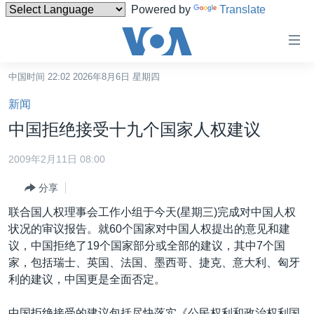
Powered by
Translate
无
障
碍
中国时间 22:02 2026年8月6日 星期四
主页
链
新闻
接
美国
中国拒绝接受十九个国家人权建议
跳
中国
转
2009年2月11日 08:00
台湾
到
分享
内
港澳
容
联合国人权理事会工作小组于今天(星期三)完成对中国人权
国际
跳
状况的审议报告。就60个国家对中国人权提出的意见和建
转
分类新闻
最新国际新闻
议，中国拒绝了19个国家部分或全部的建议，其中7个国
到
家，包括瑞士、英国、法国、墨西哥、捷克、意大利、匈牙
美中关系
印太
经济·金融·贸易
导
利的建议，中国更是全面否定。
航
热点专题
中东
人权·法律·宗教
跳
中国拒绝接受的建议包括尽快落实《公民权利和政治权利国