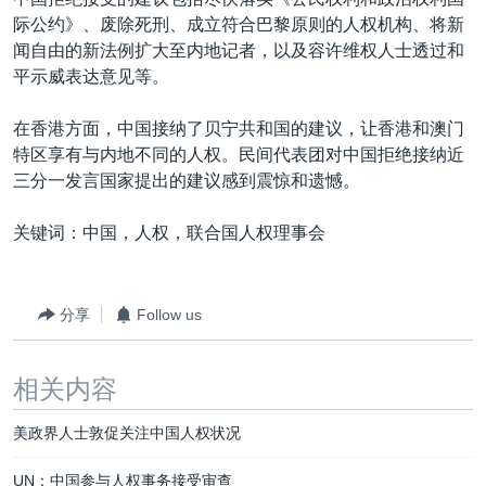
VOA视频
欧洲
科教·文娱·体健
白宫要闻
转
际公约》、废除死刑、成立符合巴黎原则的人权机构、将新
到
VOA今日焦点
非洲
军事
国会报道
闻自由的新法例扩大至内地记者，以及容许维权人士透过和
检
平示威表达意见等。
中文广播
美洲
劳工
美中关系
索
全球议题
环境
美国建国250周年
在香港方面，中国接纳了贝宁共和国的建议，让香港和澳门
关注我们
特区享有与内地不同的人权。民间代表团对中国拒绝接纳近
埃博拉疫情
三分一发言国家提出的建议感到震惊和遗憾。
美国之音专访
关键词：中国，人权，联合国人权理事会
重要讲话与声明
台海两岸关系
其他语言网站
分享
Follow us
南中国海争端
关注西藏
相关内容
关注新疆
美政界人士敦促关注中国人权状况
GEN Z 看美国
UN：中国参与人权事务接受审查