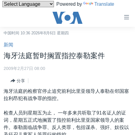
Powered by
Translate
无
障
碍
中国时间 10:36 2026年8月6日 星期四
主页
链
新闻
接
美国
海牙法庭暂时搁置指控泰勒案件
跳
中国
转
2009年2月27日 08:00
台湾
到
分享
内
港澳
容
海牙法庭的检察官停止追究前利比里亚领导人泰勒在邻国塞
国际
跳
拉利昂犯有战争罪的指控。
转
分类新闻
最新国际新闻
到
检查人员到星期五为止， 一年多来共听取了91名证人的证
美中关系
印太
经济·金融·贸易
导
词，星期五正式地搁置了指控前利比里亚国家领导人的案
航
热点专题
中东
人权·法律·宗教
件。泰勒面临战争罪、反人类罪，包括谋杀、强奸、奴役以
跳
及征召儿童军人等罪行的指控。