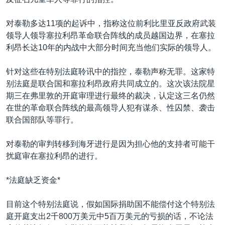
VOA视频
欧洲
科教·文娱·体健
白宫要闻
转
到
VOA今日焦点
非洲
军事
国会报道
对泰勒多达11项的起诉中，指称这位前利比里亚反政府武装
检
领导人领导塞拉利昂革命联合阵线的成员越国边界，在塞拉
中文广播
美洲
劳工
美中关系
索
利昂长达10年的内战中大部分时间充当他们实际的领导人。
全球议题
环境
美国建国250周年
关注我们
针对这些在特别法庭聆讯中的指控，泰勒声称无罪。这家特
埃博拉疫情
别法庭是联合国和塞拉利昂政府共同成立的。这次该法院星
美国之音专访
期三在弗里敦的开庭审理进行最终的裁决，认定这三名仍然
在世的革命联合阵线的最高领导人犯有谋杀、性囚禁、袭击
重要讲话与声明
联合国部队等罪行。
台海两岸关系
其他语言网站
对泰勒的审判转移到海牙进行是因为担心他的支持者可能干
南中国海争端
扰庭审在塞拉利昂的进行。
关注西藏
*法庭缺乏资金*
关注新疆
GEN Z 看美国
目前这个特别法庭说，假如国际捐助国不能偿付这个特别法
庭开庭支出2千800万美元中5百万美元的亏损的话，不论法