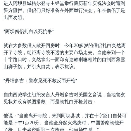
VOA视频
欧洲
科教·文娱·体健
白宫要闻
进入阿坝县城格尔登寺主经堂举行藏历新年庆祝法会时遭到
转
警方阻拦。僧侣们只好准备在外面举行法会，年长僧侣于是
到
VOA今日焦点
非洲
军事
国会报道
出面劝阻。
检
中文广播
美洲
劳工
美中关系
索
*阿坝僧侣扎白以死抗争*
全球议题
环境
美国建国250周年
关注我们
埃博拉疫情
就在大多数僧人散开回房时，今年20多岁的僧侣扎白突然离
开了寺院，朝距离寺院不远的主要市场走去。当他来到一个
美国之音专访
十字路口时，突然拿出一面印有达赖喇嘛相片的自制西藏雪
重要讲话与声明
山狮子旗，并引火自焚，表示抗议。
台海两岸关系
其他语言网站
*丹增多吉：警察见死不救反而开枪*
南中国海争端
自由西藏学生组织发言人丹增多吉对美国之音说，当地警察
关注西藏
见状并没有试图搭救，而是朝扎白开枪射击：
关注新疆
他说：“当他离开寺院，来到阿坝县城，并在十字路口自焚可
GEN Z 看美国
能是下午1点20分。当他全身起火燃烧时，中国警察朝他开
了枪，目击者说听到三次枪声，他当场中弹。”