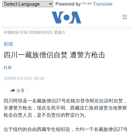
Powered by
Translate
无
障
碍
中国时间 0:59 2026年8月8日 星期六
主页
链
新闻
接
美国
四川一藏族僧侣自焚 遭警方枪击
跳
中国
转
杜林
台湾
到
2009年2月28日 08:00
内
港澳
容
分享
国际
跳
四川阿坝县一名藏族僧侣27号在格尔登寺附近抗议时自焚，
转
分类新闻
最新国际新闻
并遭警方枪击，现在生死不明。西藏流亡政府谴责当地警察
到
美中关系
印太
经济·金融·贸易
枪击自焚人员，是不负责任的野蛮行为。
导
航
热点专题
中东
人权·法律·宗教
位于纽约的自由西藏学生组织说，大约一千名藏族僧侣27号
跳