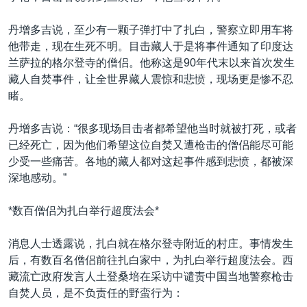
丹增多吉说，至少有一颗子弹打中了扎白，警察立即用车将
他带走，现在生死不明。目击藏人于是将事件通知了印度达
兰萨拉的格尔登寺的僧侣。他称这是90年代末以来首次发生
藏人自焚事件，让全世界藏人震惊和悲愤，现场更是惨不忍
睹。
丹增多吉说：“很多现场目击者都希望他当时就被打死，或者
已经死亡，因为他们希望这位自焚又遭枪击的僧侣能尽可能
少受一些痛苦。各地的藏人都对这起事件感到悲愤，都被深
深地感动。”
*数百僧侣为扎白举行超度法会*
消息人士透露说，扎白就在格尔登寺附近的村庄。事情发生
后，有数百名僧侣前往扎白家中，为扎白举行超度法会。西
藏流亡政府发言人土登桑培在采访中谴责中国当地警察枪击
自焚人员，是不负责任的野蛮行为：