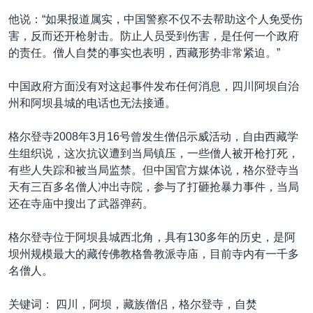
他说：“如果报道属实，中国警察不仅不去帮助这个人免受伤
害，反而还开枪射击。防止人员受到伤害，是任何一个政府
的责任。僧人自焚的事实也表明，西藏形势非常紧迫。”
中国政府方面没有对这起事件发布任何消息，四川阿坝自治
州和阿坝县城的电话也无法接通。
格尔登寺2008年3月16号曾发生僧侣示威活动，自由西藏学
生组织说，这次抗议遭到当局镇压，一些僧人被开枪打死，
有些人失踪和被当局监禁。但中国官方媒体说，格尔登寺当
天有三百多名僧人冲出寺院，参与了打砸抢暴力事件，当局
还在寺庙中搜出了武器弹药。
格尔登寺位于阿坝县城西北角，具有130多年的历史，是阿
坝州规模最大的藏传佛教格鲁教派寺庙，目前寺内有一千多
名僧人。
关键词： 四川，阿坝，藏族僧侣，格尔登寺，自焚