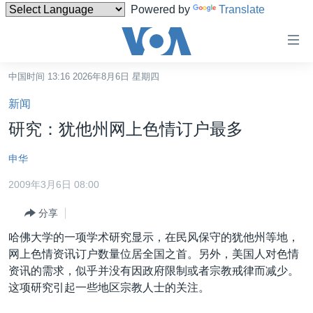
Powered by
Translate
无
障
碍
中国时间 13:16 2026年8月6日 星期四
主页
链
新闻
接
美国
研究：犹他州网上色情订户最多
跳
中国
转
申华
台湾
到
2009年3月6日 08:00
内
港澳
容
分享
国际
跳
哈佛大学的一项学术研究显示，在民风保守的犹他州等地，
转
分类新闻
最新国际新闻
网上色情资讯订户数量位居全国之首。另外，美国人对色情
到
美中关系
印太
经济·金融·贸易
资讯的需求，似乎并没有因政府限制或者宗教戒律而减少。
导
这项研究引起一些地区宗教人士的关注。
航
热点专题
中东
人权·法律·宗教
跳