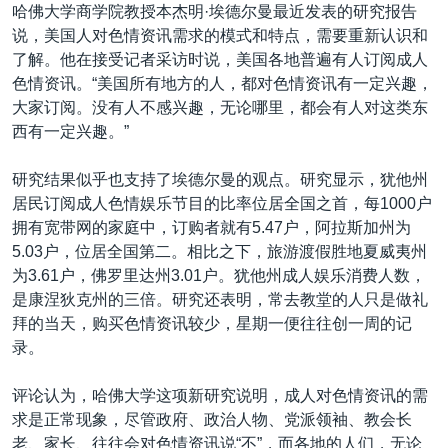
VOA视频
欧洲
科教·文娱·体健
白宫要闻
哈佛大学商学院教授本杰明·埃德尔曼最近发表的研究报告
转
说，美国人对色情资讯需求的模式和特点，需要重新认识和
到
VOA今日焦点
非洲
军事
国会报道
了解。他在接受记者采访时说，美国各地普遍有人订阅成人
检
中文广播
美洲
劳工
美中关系
色情资讯。“美国所有地方的人，都对色情资讯有一定兴趣，
索
大家订阅。没有人不感兴趣，无论哪里，都会有人对这类东
全球议题
环境
美国建国250周年
西有一定兴趣。”
关注我们
埃博拉疫情
研究结果似乎也支持了埃德尔曼的观点。研究显示，犹他州
美国之音专访
居民订阅成人色情娱乐节目的比率位居全国之首，每1000户
重要讲话与声明
拥有宽带网的家庭中，订购者就有5.47户，阿拉斯加州为
5.03户，位居全国第二。相比之下，旅游渡假胜地夏威夷州
台海两岸关系
其他语言网站
为3.61户，佛罗里达州3.01户。犹他州成人娱乐消费人数，
南中国海争端
是康涅狄克州的三倍。研究还表明，常去教堂的人只是做礼
拜的当天，购买色情资讯较少，星期一便往往创一周的记
关注西藏
录。
关注新疆
评论认为，哈佛大学这项新研究说明，成人对色情资讯的需
GEN Z 看美国
求是正常现象，尽管政府、政治人物、党派领袖、教会长
老、家长、往往会对色情资讯说“不”，而各地的人们，无论