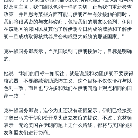
VOA视频
欧洲
科教·文娱·体健
白宫要闻
转
以及真主党，我们跟以色列一样的关切。正当我们重新检查
到
VOA今日焦点
非洲
军事
国会报道
政策，并且思考某些方面可能与伊朗产生有效接触的同时，
检
我们将很紧密的与友邦磋商，包括我们的朋友以色列、伊朗
中文广播
美洲
劳工
美中关系
索
在该地区的邻国以及其他了解伊朗今日构成的威胁和了解伊
全球议题
环境
美国建国250周年
朗一旦成功取得核武器后会构成更大威胁的那些国家。”
关注我们
埃博拉疫情
克林顿国务卿表示，当美国谈到与伊朗接触时，目标是明确
美国之音专访
的。
重要讲话与声明
她说：“我们的目标一如既往，就是说服和劝阻伊朗不要获得
台海两岸关系
核武器，不要继续资助恐怖主义。这个目标不仅仅恰好与以
其他语言网站
色列一致，而且也与许多和我们在伊朗问题上观点相同的国
南中国海争端
家一致。”
关注西藏
克林顿国务卿说，迄今为止还没有证据显示，伊朗已经接受
关注新疆
了奥巴马关于伊朗松开拳头建立友谊的提议。不过，克林顿
GEN Z 看美国
表示，无论美国在伊朗问题上走什么路线，都将与美国的朋
友和盟友们进行协商。