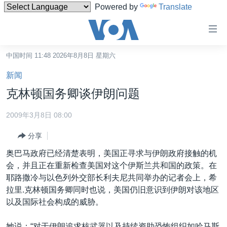
Powered by
Translate
无
障
碍
中国时间 11:48 2026年8月8日 星期六
主页
链
新闻
接
美国
克林顿国务卿谈伊朗问题
跳
中国
转
2009年3月8日 08:00
台湾
到
分享
内
港澳
容
奥巴马政府已经清楚表明，美国正寻求与伊朗政府接触的机
国际
跳
会，并且正在重新检查美国对这个伊斯兰共和国的政策。在
转
分类新闻
最新国际新闻
耶路撒冷与以色列外交部长利夫尼共同举办的记者会上，希
到
拉里.克林顿国务卿同时也说，美国仍旧意识到伊朗对该地区
美中关系
印太
经济·金融·贸易
导
以及国际社会构成的威胁。
航
热点专题
中东
人权·法律·宗教
跳
她说：“对于伊朗追求核武器以及持续资助恐怖组织如哈马斯