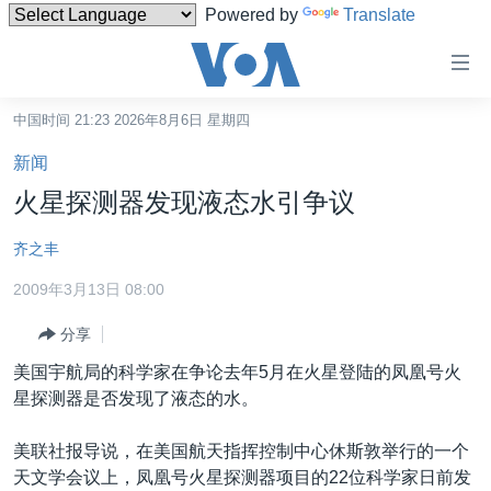
Powered by
Translate
无
障
碍
中国时间 21:23 2026年8月6日 星期四
主页
链
新闻
接
美国
火星探测器发现液态水引争议
跳
中国
转
齐之丰
台湾
到
2009年3月13日 08:00
内
港澳
容
分享
国际
跳
美国宇航局的科学家在争论去年5月在火星登陆的凤凰号火
转
分类新闻
最新国际新闻
星探测器是否发现了液态的水。
到
美中关系
印太
经济·金融·贸易
导
美联社报导说，在美国航天指挥控制中心休斯敦举行的一个
航
热点专题
中东
人权·法律·宗教
天文学会议上，凤凰号火星探测器项目的22位科学家日前发
跳