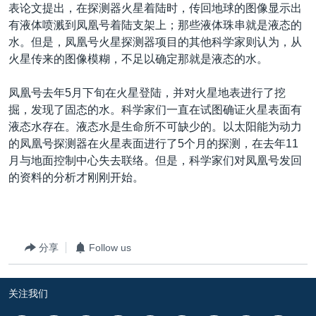
VOA视频
欧洲
科教·文娱·体健
白宫要闻
表论文提出，在探测器火星着陆时，传回地球的图像显示出
转
有液体喷溅到凤凰号着陆支架上；那些液体珠串就是液态的
到
VOA今日焦点
非洲
军事
国会报道
水。但是，凤凰号火星探测器项目的其他科学家则认为，从
检
中文广播
美洲
劳工
美中关系
火星传来的图像模糊，不足以确定那就是液态的水。
索
全球议题
环境
美国建国250周年
凤凰号去年5月下旬在火星登陆，并对火星地表进行了挖
关注我们
埃博拉疫情
掘，发现了固态的水。科学家们一直在试图确证火星表面有
液态水存在。液态水是生命所不可缺少的。以太阳能为动力
美国之音专访
的凤凰号探测器在火星表面进行了5个月的探测，在去年11
重要讲话与声明
月与地面控制中心失去联络。但是，科学家们对凤凰号发回
的资料的分析才刚刚开始。
台海两岸关系
其他语言网站
南中国海争端
关注西藏
分享
Follow us
关注新疆
GEN Z 看美国
关注我们