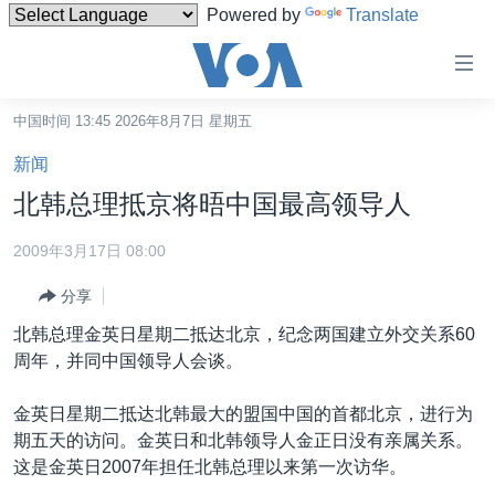
Powered by
Translate
无
障
碍
中国时间 13:45 2026年8月7日 星期五
主页
链
新闻
接
美国
北韩总理抵京将晤中国最高领导人
跳
中国
转
2009年3月17日 08:00
台湾
到
分享
内
港澳
容
北韩总理金英日星期二抵达北京，纪念两国建立外交关系60
国际
跳
周年，并同中国领导人会谈。
转
分类新闻
最新国际新闻
到
金英日星期二抵达北韩最大的盟国中国的首都北京，进行为
美中关系
印太
经济·金融·贸易
导
期五天的访问。金英日和北韩领导人金正日没有亲属关系。
航
热点专题
中东
人权·法律·宗教
这是金英日2007年担任北韩总理以来第一次访华。
跳