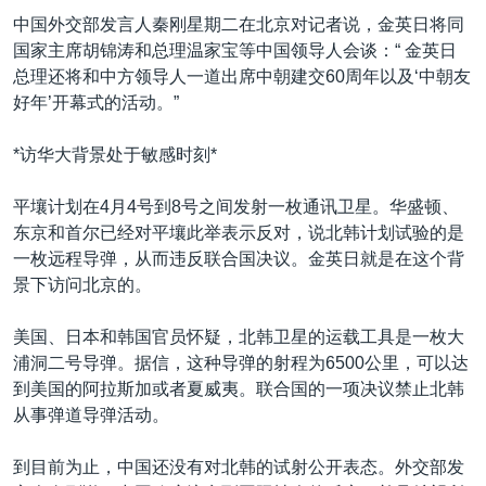
VOA视频
欧洲
科教·文娱·体健
白宫要闻
转
中国外交部发言人秦刚星期二在北京对记者说，金英日将同
到
VOA今日焦点
非洲
军事
国会报道
国家主席胡锦涛和总理温家宝等中国领导人会谈：“ 金英日
检
总理还将和中方领导人一道出席中朝建交60周年以及‘中朝友
中文广播
美洲
劳工
美中关系
索
好年’开幕式的活动。”
全球议题
环境
美国建国250周年
关注我们
*访华大背景处于敏感时刻*
埃博拉疫情
美国之音专访
平壤计划在4月4号到8号之间发射一枚通讯卫星。华盛顿、
东京和首尔已经对平壤此举表示反对，说北韩计划试验的是
重要讲话与声明
一枚远程导弹，从而违反联合国决议。金英日就是在这个背
台海两岸关系
景下访问北京的。
其他语言网站
南中国海争端
美国、日本和韩国官员怀疑，北韩卫星的运载工具是一枚大
关注西藏
浦洞二号导弹。据信，这种导弹的射程为6500公里，可以达
到美国的阿拉斯加或者夏威夷。联合国的一项决议禁止北韩
关注新疆
从事弹道导弹活动。
GEN Z 看美国
到目前为止，中国还没有对北韩的试射公开表态。外交部发