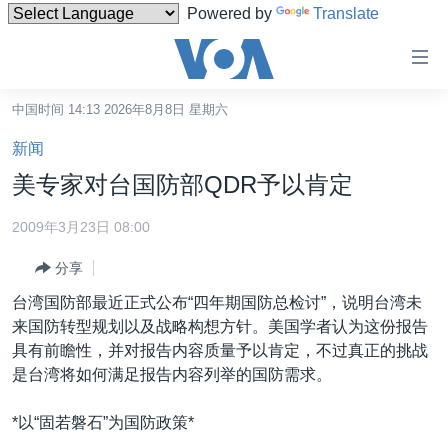
Powered by
Translate
无
障
碍
中国时间 14:13 2026年8月8日 星期六
主页
链
新闻
接
美国
美专家对台国防部QDR予以肯定
跳
中国
转
2009年3月23日 08:00
台湾
到
分享
内
港澳
容
台湾国防部最近正式公布“四年期国防总检讨”，说明台湾未
国际
跳
来国防转型规划以及战略构想方针。美国学者认为这份报告
转
分类新闻
最新国际新闻
具有前瞻性，并对报告内容质量予以肯定，不过真正的挑战
到
是台湾将如何满足报告内容列举的国防需求。
美中关系
印太
经济·金融·贸易
导
航
热点专题
中东
人权·法律·宗教
*以“固若磐石”为国防政策*
跳