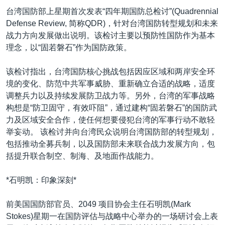
VOA视频
欧洲
科教·文娱·体健
白宫要闻
转
台湾国防部上星期首次发表“四年期国防总检讨”(Quadrennial
到
VOA今日焦点
非洲
军事
国会报道
Defense Review, 简称QDR)，针对台湾国防转型规划和未来
检
战力方向发展做出说明。该检讨主要以预防性国防作为基本
中文广播
美洲
劳工
美中关系
索
理念，以“固若磐石”作为国防政策。
全球议题
环境
美国建国250周年
关注我们
该检讨指出，台湾国防核心挑战包括因应区域和两岸安全环
埃博拉疫情
境的变化、防范中共军事威胁、重新确立合适的战略，适度
美国之音专访
调整兵力以及持续发展防卫战力等。另外，台湾的军事战略
构想是“防卫固守，有效吓阻”，通过建构“固若磐石”的国防武
重要讲话与声明
力及区域安全合作，使任何想要侵犯台湾的军事行动不敢轻
台海两岸关系
举妄动。 该检讨并向台湾民众说明台湾国防部的转型规划，
其他语言网站
包括推动全募兵制，以及国防部未来联合战力发展方向，包
南中国海争端
括提升联合制空、制海、及地面作战能力。
关注西藏
*石明凯：印象深刻*
关注新疆
GEN Z 看美国
前美国国防部官员、2049 项目协会主任石明凯(Mark
Stokes)星期一在国防评估与战略中心举办的一场研讨会上表